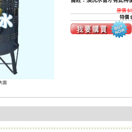
備註：須洗水管才有此特
原價 $3
特價 $
大圖