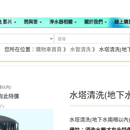
洗 影片
問與答
淨水器相關
關於我們
線上購
： 您所在位置：
購物車首頁
》
水管清洗
》 水塔清洗(地
噸以內)
水塔清洗(地下
有此特價
x">
水塔清洗(地下水兩噸以內