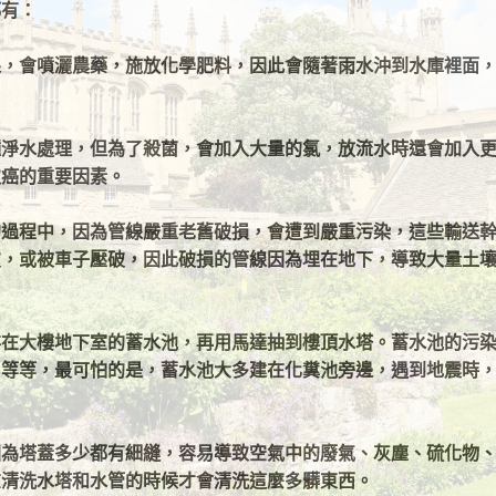
都有：
果，會噴灑農藥，施放化學肥料，因此會隨著雨水沖到水庫裡面
種淨水處理，但為了殺菌，會加入大量的氯，放流水時還會加入
致癌的重要因素。
的過程中，因為管線嚴重老舊破損，會遭到嚴重污染，這些輸送
破，或被車子壓破，因此破損的管線因為埋在地下，導致大量土
。
存在大樓地下室的蓄水池，再用馬達抽到樓頂水塔。蓄水池的污
．等等，最可怕的是，蓄水池大多建在化糞池旁邊，遇到地震時
。
因為塔蓋多少都有細縫，容易導致空氣中的廢氣、灰塵、硫化物
在清洗水塔和水管的時候才會清洗這麼多髒東西。