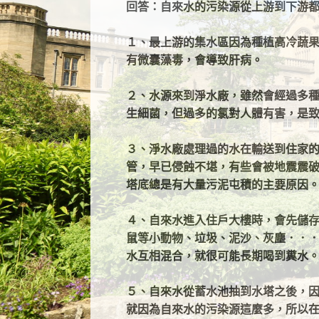
回答：自來水的污染源從上游到下游
１、最上游的集水區因為種植高冷蔬
有微囊藻毒，會導致肝病。
２、水源來到淨水廠，雖然會經過多
生細菌，但過多的氯對人體有害，是
３、淨水廠處理過的水在輸送到住家
管，早已侵蝕不堪，有些會被地震震
塔底總是有大量污泥屯積的主要原因
４、自來水進入住戶大樓時，會先儲
鼠等小動物、垃圾、泥沙、灰塵．．
水互相混合，就很可能長期喝到糞水
５、自來水從蓄水池抽到水塔之後，
就因為自來水的污染源這麼多，所以