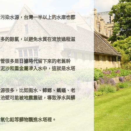
，污染水源，台灣一半以上的水庫也都
更多的餘氯，以避免水質在流放過程滋
幹管很多是日據時代留下來的老舊幹
壤泥沙和重金屬滲入水中，這就是水塔
染源很多，比如雨水、蟑螂、螞蟻、老
，池壁可能被地震震破，導致淨水與髒
、氧化鉛等髒物飄進水塔裡。