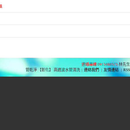
填
連絡專線 0915888575
林先生
管乾淨 【彰化】 高週波水管清洗
|
連絡我們
|
友情連結
|
RSS