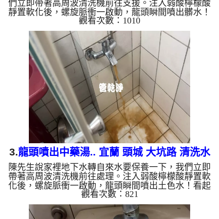
們立即帶著高周波清洗機前往支援。注入弱酸檸檬酸
靜置軟化後，螺旋脈衝一啟動，龍頭瞬間噴出髒水！
觀看次數：1010
顏色越來越深，看起來像是苦茶，兩個多小時後，出
水變乾淨熱水出水量也恢復了。 為什麼水管需要定
期「大掃除」？ 單靠水壓帶不走管壁陳年汙垢。不
同的水質顏色，反映了不同的居家隱患： 棕色（鐵
鏽）： 管線老化徵兆。 黑色（氧化錳）： 常見於地
下水源。 綠色（銅綠）： 銅合金接頭氧化。 乳白
（生物膜...
3.
龍頭噴出中藥湯.. 宜蘭 頭城 大坑路 清洗水
陳先生說家裡地下水轉自來水要保養一下，我們立即
管
帶著高周波清洗機前往處理。注入弱酸檸檬酸靜置軟
化後，螺旋脈衝一啟動，龍頭瞬間噴出土色水！看起
觀看次數：821
來像是中藥湯，源源不絕，兩個多小時後，出水變乾
淨出水量也變大了。 為什麼水管需要定期「大掃
除」？ 單靠水壓帶不走管壁陳年汙垢。不同的水質