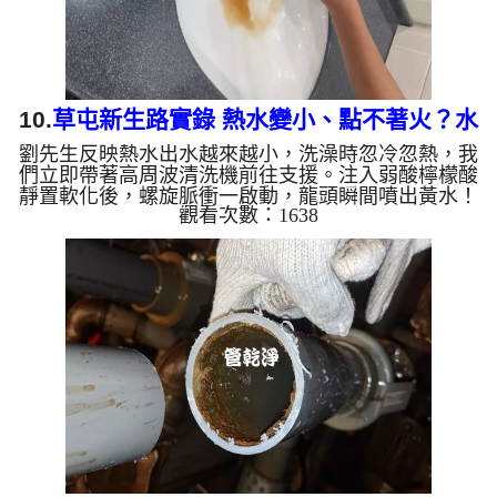
10.
草屯新生路實錄 熱水變小、點不著火？水
劉先生反映熱水出水越來越小，洗澡時忽冷忽熱，我
管裡全是 陳年鐵鏽
們立即帶著高周波清洗機前往支援。注入弱酸檸檬酸
靜置軟化後，螺旋脈衝一啟動，龍頭瞬間噴出黃水！
觀看次數：1638
顏色越來越深，經過兩小時努力，熱水出水量終於恢
復。 為什麼水管需要定期「大掃除」？ 單靠水壓帶
不走管壁陳年汙垢。不同的水質顏色，反映了不同的
居家隱患： 棕色（鐵鏽）： 管線老化徵兆。 黑色
（氧化錳）： 常見於地下水源。 綠色（銅綠）： 銅
合金接頭氧化。 乳白（生物膜）： 細菌黏液滋生的
警訊...