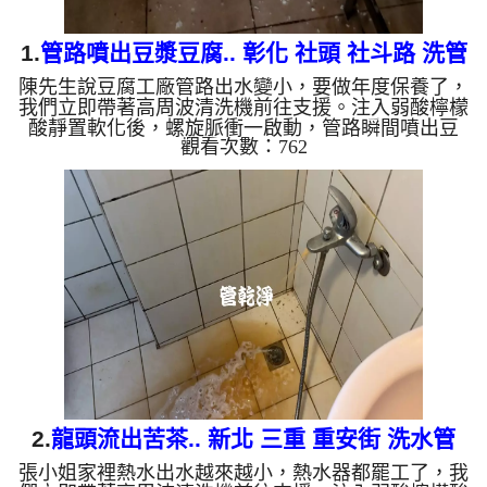
1.
管路噴出豆漿豆腐.. 彰化 社頭 社斗路 洗管
陳先生說豆腐工廠管路出水變小，要做年度保養了，
路
我們立即帶著高周波清洗機前往支援。注入弱酸檸檬
酸靜置軟化後，螺旋脈衝一啟動，管路瞬間噴出豆
觀看次數：762
漿！忽然掉出白色豆腐，不一會又掉出黑色異物，越
來越多，六個多小時後，出水變乾淨出水量也變大
了。 為什麼水管需要定期「大掃除」？ 單靠水壓帶
不走管壁陳年汙垢。不同的水質顏色，反映了不同的
居家隱患： 棕色（鐵鏽）： 管線老化徵兆。 黑色
（氧化錳）： 常見於地下水源。 綠色（銅綠）： 銅
合金接頭氧化。 ...
2.
龍頭流出苦茶.. 新北 三重 重安街 洗水管
張小姐家裡熱水出水越來越小，熱水器都罷工了，我