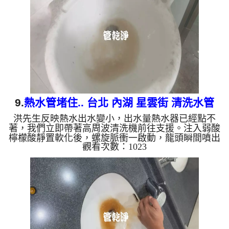
（氧化錳）： 常見於地下水源。 綠色（銅綠）： 銅
合金接頭氧化。 乳白（生物膜）： 細菌黏液滋生的
警...
9.
熱水管堵住.. 台北 內湖 星雲街 清洗水管
洪先生反映熱水出水變小，出水量熱水器已經點不
著，我們立即帶著高周波清洗機前往支援。注入弱酸
檸檬酸靜置軟化後，螺旋脈衝一啟動，龍頭瞬間噴出
觀看次數：1023
黃水！顏色越來越深，經過兩小時努力，熱水出水量
終於恢復。 為什麼水管需要定期「大掃除」？ 單靠
水壓帶不走管壁陳年汙垢。不同的水質顏色，反映了
不同的居家隱患： 棕色（鐵鏽）： 管線老化徵兆。
黑色（氧化錳）： 常見於地下水源。 綠色（銅
綠）： 銅合金接頭氧化。 乳白（生物膜）： 細菌黏
液滋生的...