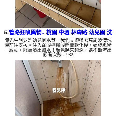
5.
管路狂噴異物.. 桃園 中壢 林森路 幼兒園 洗
陳先生說要洗幼兒園水管，我們立即帶著高周波清洗
水管
機前往支援。注入弱酸檸檬酸靜置軟化後，螺旋脈衝
一啟動，龍頭噴出髒水！顏色越來越深，還不斷流出
觀看次數：982
異物，六個多小時後，出水變乾淨出水量也變大了。
為什麼水管需要定期「大掃除」？ 單靠水壓帶不走
管壁陳年汙垢。不同的水質顏色，反映了不同的居家
隱患： 棕色（鐵鏽）： 管線老化徵兆。 黑色（氧化
錳）： 常見於地下水源。 綠色（銅綠）： 銅合金接
頭氧化。 乳白（生物膜）： 細菌黏液滋生的警訊。
...