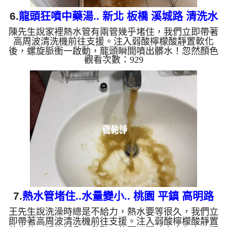
6.
龍頭狂噴中藥湯.. 新北 板橋 溪城路 清洗水
陳先生說家裡熱水管有兩管幾乎堵住，我們立即帶著
管
高周波清洗機前往支援。注入弱酸檸檬酸靜置軟化
後，螺旋脈衝一啟動，龍頭瞬間噴出髒水！忽然顏色
觀看次數：929
變深，中藥湯從水龍頭噴出，源源不絕，兩個多小時
後，出水變乾淨熱水出水量也恢復了。 為什麼水管
需要定期「大掃除」？ 單靠水壓帶不走管壁陳年汙
垢。不同的水質顏色，反映了不同的居家隱患： 棕
色（鐵鏽）： 管線老化徵兆。 黑色（氧化錳）： 常
見於地下水源。 綠色（銅綠）： 銅合金接頭氧化。
乳白（生...
7.
熱水管堵住..水量變小.. 桃園 平鎮 高明路
王先生說洗澡時總是不給力，熱水要等很久，我們立
洗水管
即帶著高周波清洗機前往支援。注入弱酸檸檬酸靜置