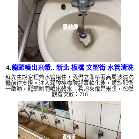
顏色，反映了不同的居家隱患： 棕色（鐵鏽）： 管
線老化徵兆。 黑色（氧化錳）： 常見於地下水源。
綠色（銅綠）： 銅合金接頭氧化。 乳白（生物
膜）： 細菌...
4.
龍頭噴出米漿.. 新北 板橋 文聖街 水管清洗
蘇先生說家裡熱水管堵住，我們立即帶著高周波清洗
機前往支援。注入弱酸檸檬酸靜置軟化後，螺旋脈衝
一啟動，龍頭瞬間噴出髒水！看起來像是米漿，忽然
觀看次數：718
顏色變黑，源源不絕，兩個多小時後，出水變乾淨熱
水出水量也恢復了。 為什麼水管需要定期「大掃
除」？ 單靠水壓帶不走管壁陳年汙垢。不同的水質
顏色，反映了不同的居家隱患： 棕色（鐵鏽）： 管
線老化徵兆。 黑色（氧化錳）： 常見於地下水源。
綠色（銅綠）： 銅合金接頭氧化。 乳白（生物
膜）： 細菌...