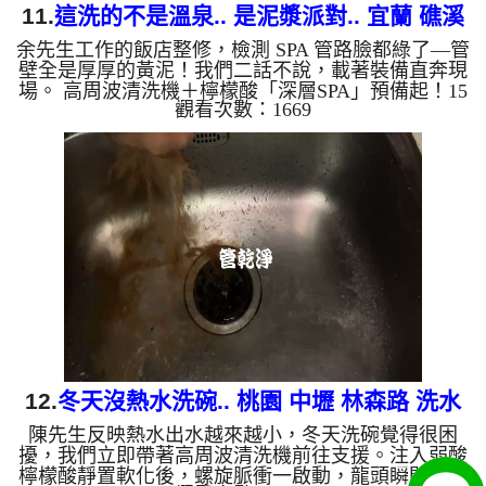
11.
這洗的不是溫泉.. 是泥漿派對.. 宜蘭 礁溪
余先生工作的飯店整修，檢測 SPA 管路臉都綠了—管
德陽路 洗溫泉管路
壁全是厚厚的黃泥！我們二話不說，載著裝備直奔現
場。 高周波清洗機＋檸檬酸「深層SPA」預備起！15
觀看次數：1669
分鐘後開啟最強螺旋波模式，積攢多年的泥漿瞬間噴
發，畫面超震撼！清洗過後，水質從「黃泥湯」變回
「清澈泉」，連出水量都回春了！ 管路塞住別心
煩，找我們清洗最心安！ ...
12.
冬天沒熱水洗碗.. 桃園 中壢 林森路 洗水
陳先生反映熱水出水越來越小，冬天洗碗覺得很困
管
擾，我們立即帶著高周波清洗機前往支援。注入弱酸
檸檬酸靜置軟化後，螺旋脈衝一啟動，龍頭瞬間噴出