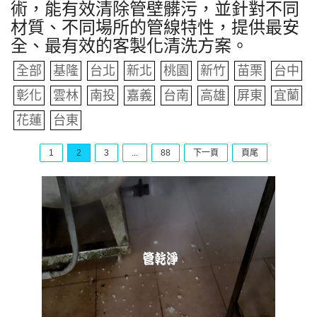
術，能有效清除管壁髒污，並針對不同
材質、不同場所的管線特性，提供最安
全、最有效的客製化清洗方案。
全部
基隆
台北
新北
桃園
新竹
苗栗
台中
彰化
雲林
南投
嘉義
台南
高雄
屏東
宜蘭
花蓮
台東
1
2
3
...
88
下一頁
頁尾