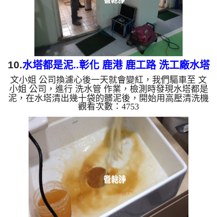
銅的物質，生鏽產生銅...
10.
水塔都是泥..彰化 鹿港 鹿工路 洗工廠水塔
文小姐 公司換濾心後一天就會變紅，我們驅車至 文
水管
小姐 公司，進行 洗水管 作業，檢測時發現水塔都是
泥，在水塔清出幾十袋的髒泥後，開始用高壓清洗機
觀看次數：4753
洗水塔，在裝設 高周波水管清洗機，灌入 檸檬酸 至
水管，等了約10分，開啟 水管清洗機 ，啟動 螺旋
波 模式，洗水管流出黃色髒水，歷時八個小時，水
塔水管都洗乾淨了。 如是自來水，如水管老化，會
產生鐵鏽跟泥沙堆積，洗出來的水就會是咖啡色，地
下水含有氧化錳，管壁上會結成黑色管垢，洗出來的
水會跟石油一樣黑，有些洗出綠色的水，是因為裡面
有銅的物質，生鏽產生...