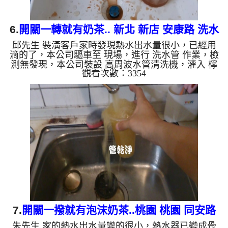
6.
開關一轉就有奶茶.. 新北 新店 安康路 洗水
邱先生 裝潢客戶家時發現熱水出水量很小，已經用
管
滴的了，本公司驅車至 現場，進行 洗水管 作業，檢
測無發現，本公司裝設 高周波水管清洗機，灌入 檸
觀看次數：3354
檬酸 至水管，等了約15分，開啟 水管清洗機 ，啟動
螺旋波 模式，一洗就出黃棕色髒水，看起來像是奶
茶，二個多小時後，出水量恢復了。 如是自來水，
如水管老化，會產生鐵鏽跟泥沙堆積，洗出來的水就
會是咖啡色，地下水含有氧化錳，管壁上會結成黑色
管垢，洗出來的水會跟石油一樣黑，有些洗出綠色的
水，是因為裡面有銅的物質，生鏽產生銅綠，如是藍
色的水，是因為水龍頭...
7.
開關一撥就有泡沫奶茶..桃園 桃園 同安路
朱先生 家的熱水出水量變的很小，熱水器已變成骨
清洗水管