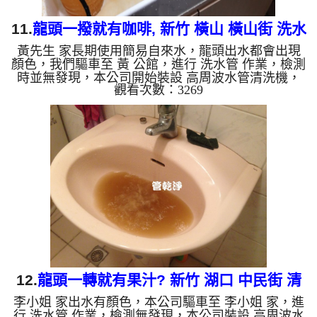
11.
龍頭一撥就有咖啡, 新竹 橫山 橫山街 洗水
黃先生 家長期使用簡易自來水，龍頭出水都會出現
管
顏色，我們驅車至 黃 公館，進行 洗水管 作業，檢測
時並無發現，本公司開始裝設 高周波水管清洗機，
觀看次數：3269
灌入 檸檬酸 至水管，等了約10分，開啟 水管清洗機
，啟動 螺旋波 模式，剛洗水管就流出黃棕色髒水，
顏色越來越深，二個多小時後，出水變乾淨出水量也
變大了。 如是自來水，如水管老化，會產生鐵鏽跟
泥沙堆積，洗出來的水就會是咖啡色，地下水含有氧
化錳，管壁上會結成黑色管垢，洗出來的水會跟石油
一樣黑，有些洗出綠色的水，是因為裡面有銅的物
質，生鏽產生銅綠，如...
12.
龍頭一轉就有果汁? 新竹 湖口 中民街 清
李小姐 家出水有顏色，本公司驅車至 李小姐 家，進
洗水管
行 洗水管 作業，檢測無發現，本公司裝設 高周波水