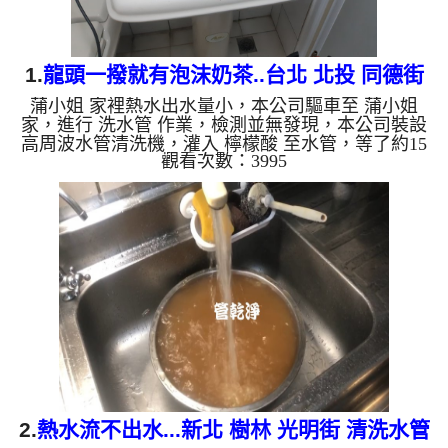
1.
龍頭一撥就有泡沫奶茶..台北 北投 同德街
蒲小姐 家裡熱水出水量小，本公司驅車至 蒲小姐
水管清洗
家，進行 洗水管 作業，檢測並無發現，本公司裝設
高周波水管清洗機，灌入 檸檬酸 至水管，等了約15
觀看次數：3995
分，開啟 水管清洗機 ，啟動 螺旋波 模式，一洗就出
泡沫奶茶，二個多小時後，出水乾淨出水量恢復了。
如是自來水，如水管老化，會產生鐵鏽跟泥沙堆積，
洗出來的水就會是咖啡色，地下水含有氧化錳，管壁
上會結成黑色管垢，洗出來的水會跟石油一樣黑，有
些洗出綠色的水，是因為裡面有銅的物質，生鏽產生
銅綠，如是藍色的水，是因為水龍頭合金的養化造
成，有些水管洗出像...
2.
熱水流不出水...新北 樹林 光明街 清洗水管