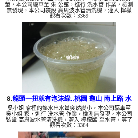
董，本公司驅車至 朱 公館，進行 洗水管 作業，檢測
無發現，本公司裝設 高周波水管清洗機，灌入 檸檬
觀看次數：3369
酸 至水管，等了約15分，開啟 水管清洗機 ，啟動 螺
旋波 模式，一洗就出黃色髒水，看起來像是泡沫奶
茶，二個多小時後，出水乾淨出水量恢復了。 如是
自來水，如水管老化，會產生鐵鏽跟泥沙堆積，洗出
來的水就會是咖啡色，地下水含有氧化錳，管壁上會
結成黑色管垢，洗出來的水會跟石油一樣黑，有些洗
出綠色的水，是因為裡面有銅的物質，生鏽產生銅
綠，如是藍色的水，是...
8.
龍頭一扭就有泡沫綠..桃園 龜山 南上路 水
吳小姐 家裡的熱水出水量突然變小，本公司驅車至
管清洗
吳小姐 家，進行 洗水管 作業，檢測無發現，本公司
裝設 高周波水管清洗機，灌入 檸檬酸 至水管，等了
觀看次數：3384
約15分，開啟 水管清洗機 ，啟動 螺旋波 模式，一洗
就出黃色髒水，顏色越來越深，二個多小時後，出水
變乾淨出水量恢復了。 如是自來水，如水管老化，