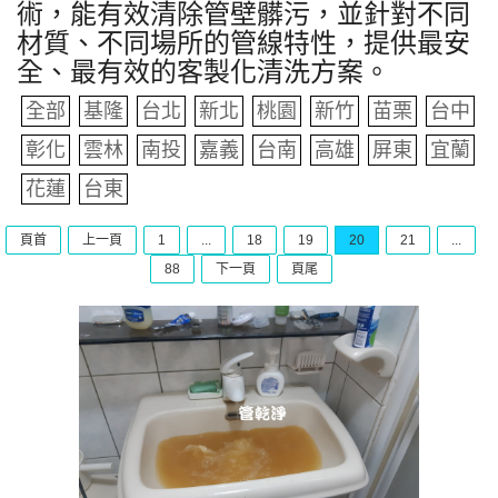
術，能有效清除管壁髒污，並針對不同
材質、不同場所的管線特性，提供最安
全、最有效的客製化清洗方案。
全部
基隆
台北
新北
桃園
新竹
苗栗
台中
彰化
雲林
南投
嘉義
台南
高雄
屏東
宜蘭
花蓮
台東
頁首
上一頁
1
...
18
19
20
21
...
88
下一頁
頁尾