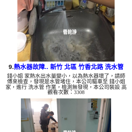
會產生鐵鏽跟泥沙堆積，洗出來的水就會是咖啡色，
地下水含有氧化錳，管壁上會結成黑色管垢，洗出來
的水會跟石油一樣黑，有些洗出綠色的水，是因為裡
面有銅的物質，生鏽產生銅綠，如是藍色的水，是因
為水龍頭合金的養...
9.
熱水器故障.. 新竹 北區 竹香北路 洗水管
錢小姐 家熱水出水量變小，以為熱水器壞了，請師
傅來檢查，發現是水管堵住，本公司驅車至 錢小姐
家，進行 洗水管 作業，檢測無發現，本公司裝設 高
觀看次數：3308
周波水管清洗機，灌入 檸檬酸 至水管，等了約15
分，開啟 水管清洗機 ，啟動 螺旋波 模式，剛開始就
洗出髒水，顏色越來越深，二個多小時後，出水變乾
淨出水量恢復了。 如是自來水，如水管老化，會產
生鐵鏽跟泥沙堆積，洗出來的水就會是咖啡色，地下
水含有氧化錳，管壁上會結成黑色管垢，洗出來的水
會跟石油一樣黑，有些洗出綠色的水，是因為裡面有