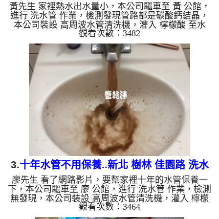
黃先生 家裡熱水出水量小，本公司驅車至 黃 公館，
進行 洗水管 作業，檢測發現管路都是碳酸鈣結晶，
本公司裝設 高周波水管清洗機，灌入 檸檬酸 至水
觀看次數：3482
管，等了約15分，開啟 水管清洗機 ，啟動 螺旋波 模
式，一洗就出黃色髒水，越洗就越髒，二個多小時
後，出水變乾淨出水量也恢復了。 如是自來水，如
水管老化，會產生鐵鏽跟泥沙堆積，洗出來的水就會
是咖啡色，地下水含有氧化錳，管壁上會結成黑色管
垢，洗出來的水會跟石油一樣黑，有些洗出綠色的
水，是因為裡面有銅的物質，生鏽產生銅綠，如是藍
色的水，是因為水龍頭合...
3.
十年水管不用保養..新北 樹林 佳園路 洗水
廖先生 看了網路影片，要幫家裡十年的水管保養一
管
下，本公司驅車至 廖 公館，進行 洗水管 作業，檢測
無發現，本公司裝設 高周波水管清洗機，灌入 檸檬
觀看次數：3464
酸 至水管，等了約15分，開啟 水管清洗機 ，啟動 螺
旋波 模式，一洗就出髒水，越洗就越髒，看起來像