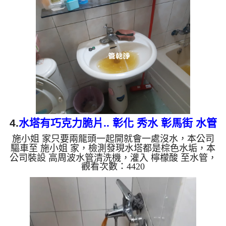
是咖啡，二個多小時後，出水變乾淨出水量也變大
了。 如是自來水，如水管老化，會產生鐵鏽跟泥沙
堆積，洗出來的水就會是咖啡色，地下水含有氧化
錳，管壁上會結成黑色管垢，洗出來的水會跟石油一
樣黑，有些洗出綠色的水，是因為裡面有銅的物質，
生鏽產生銅綠，如是藍色...
4.
水塔有巧克力脆片.. 彰化 秀水 彰馬街 水管
施小姐 家只要兩龍頭一起開就會一處沒水，本公司
清洗
驅車至 施小姐 家，檢測發現水塔都是棕色水垢，本
公司裝設 高周波水管清洗機，灌入 檸檬酸 至水管，
觀看次數：4420
等了約15分，開啟 水管清洗機 ，啟動 螺旋波 模式，
一洗就出黃色髒水，一下變成了深綠色，水塔流出巧
克力脆片，四個多小時後，出水量恢復了。 如是自
來水，如水管老化，會產生鐵鏽跟泥沙堆積，洗出來
的水就會是咖啡色，地下水含有氧化錳，管壁上會結
成黑色管垢，洗出來的水會跟石油一樣黑，有些洗出
綠色的水，是因為裡面有銅的物質，生鏽產生銅綠，