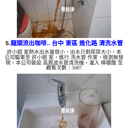
如是藍色的水，是因為...
5.
龍頭流出咖啡.. 台中 東區 進化路 清洗水管
許小姐 家熱水出水量很小，出水只剩尿尿大小，本
公司驅車至 許小姐 家，進行 洗水管 作業，檢測無發
現，本公司裝設 高周波水管清洗機，灌入 檸檬酸 至
觀看次數：3887
水管，等了約15分，開啟 水管清洗機 ，啟動 螺旋
波 模式，一洗就出黃色髒水，一下變成了咖啡，看
起來像是咖啡，二個多小時後，出水量恢復了。 如
是自來水，如水管老化，會產生鐵鏽跟泥沙堆積，洗
出來的水就會是咖啡色，地下水含有氧化錳，管壁上
會結成黑色管垢，洗出來的水會跟石油一樣黑，有些
洗出綠色的水，是因為裡面有銅的物質，生鏽產生銅
綠，如是藍色的水，是...