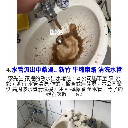
出水量也恢復了。 如是自來水，如水管老化，會產
生鐵鏽跟泥沙堆積，洗出來的水就會是咖啡色，地下
水含有氧化錳，管壁上會結成黑色管垢，洗出來的水
會跟石油一樣黑，有些洗出綠色的水，是因為裡面有
銅的物質，生鏽產生銅綠，如是藍色的水，是因為水
龍頭合金的養化造成...
4.
水管流出中藥湯.. 新竹 牛埔東路 清洗水管
李先生 家裡的熱水出水堵住，本公司驅車至 李 公
館，進行 水管清洗 作業，檢查並無發現，本公司裝
設 高周波水管清洗機，注入 檸檬酸 至水管，等了約
觀看次數：1892
15分，開啟 水管清洗機 ，啟動 螺旋波 模式，一洗水
管就流出土色銹水，看起來就像中藥湯，兩個多小時
後，出水變乾淨熱水出水量也恢復了。 如是自來
水，如水管老化，會產生鐵鏽跟泥沙堆積，洗出來的
水就會是咖啡色，地下水含有氧化錳，管壁上會結成
黑色管垢，洗出來的水會跟石油一樣黑，有些洗出綠
色的水，是因為裡面有銅的物質，生鏽產生銅綠，如