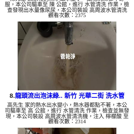
服，本公司驅車至 陳 公館，進行 水管清洗 作業，檢
查發現出水量像尿尿，本公司裝設 高周波水管清洗
觀看次數：2375
機，注入 檸檬酸 至水管，等了約15分，開啟 水管清
洗機 ，啟動 螺旋波 模式，一洗水管就流出鐵鏽水，
忽然變成鐵灰色，最後變成咖啡色，兩個多小時後，
出水變乾淨熱水出水量也恢復了。 如是自來水，如
水管老化，會產生鐵鏽跟泥沙堆積，洗出來的水就會
是咖啡色，地下水含有氧化錳，管壁上會結成黑色管
垢，洗出來的水會跟石油一樣黑，有些洗出綠色的
水，是因為裡面有銅的物...
8.
龍頭流出泡沫綠.. 新竹 光華二街 洗水管
高先生 家的熱水出水變小，熱水器都點不著，本公
司驅車至 高 公館，進行 水管清洗 作業，檢查並無發
現，本公司裝設 高周波水管清洗機，注入 檸檬酸 至
觀看次數：2314
水管，等了約15分，開啟 水管清洗機 ，啟動 螺旋
波 模式，一洗水管就流出泡沫水，就像是泡沫綠
茶，忽然變成鐵鏽水，兩個多小時後，熱水出水量恢