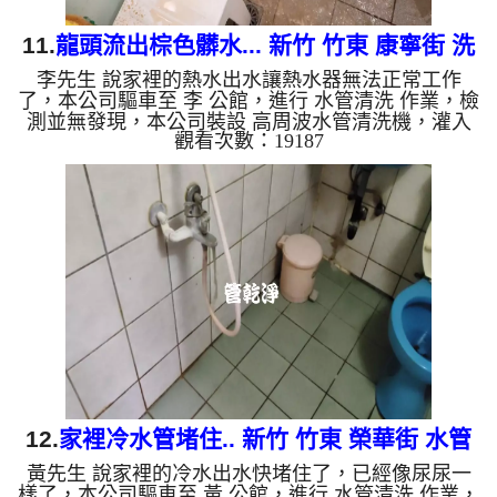
11.
龍頭流出棕色髒水... 新竹 竹東 康寧街 洗
李先生 說家裡的熱水出水讓熱水器無法正常工作
水管
了，本公司驅車至 李 公館，進行 水管清洗 作業，檢
測並無發現，本公司裝設 高周波水管清洗機，灌入
觀看次數：19187
檸檬酸 至水管，等了約15分，開啟 水管清洗機 ，啟
動 螺旋波 模式，一開始就流出棕色髒水，後來變成
泥水，兩個多小時後，出水變乾淨熱水出水量恢復
了。 如是自來水，如水管老化，會產生鐵鏽跟泥沙
堆積，洗出來的水就會是咖啡色，地下水含有氧化
錳，管壁上會結成黑色管垢，洗出來的水會跟石油一
樣黑，有些洗出綠色的水，是因為裡面有銅的物質，
生鏽產生銅綠，如是藍色的...
12.
家裡冷水管堵住.. 新竹 竹東 榮華街 水管
黃先生 說家裡的冷水出水快堵住了，已經像尿尿一
清洗
樣了，本公司驅車至 黃 公館，進行 水管清洗 作業，