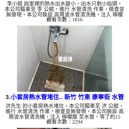
李小姐 說家裡的熱水出水變小，出水只剩小指頭，
水管
本公司驅車至 李 公館，進行 水管清洗 作業，檢查並
無發現，本公司裝設 高周波水管清洗機，注入 檸檬
觀看次數：1816
酸 至水管，等了約15分，開啟 水管清洗機 ，啟動 螺
旋波 模式，一洗水管就流出泥水，還噴出許多泡沫
水，兩個多小時後，出水變乾淨熱水出水量也恢復
了。 如是自來水，如水管老化，會產生鐵鏽跟泥沙
堆積，洗出來的水就會是咖啡色，地下水含有氧化
錳，管壁上會結成黑色管垢，洗出來的水會跟石油一
樣黑，有些洗出綠色的水，是因為裡面有銅的物質，
生鏽產生銅綠，如是藍色...
3.
小套房熱水管堵住.. 新竹 竹東 康寧街 水管
洪先生 的小套房熱水堵住，本公司驅車至 洪 公館，
清洗
進行 水管清洗 作業，檢查並無發現，本公司裝設 高
周波水管清洗機，注入 檸檬酸 至水管，等了約15
觀看次數：2294
分，開啟 水管清洗機 ，啟動 螺旋波 模式，一洗水管
就流出棕色鐵銹水，兩個多小時後，出水變乾淨熱水