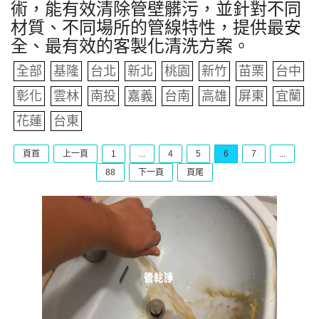
術，能有效清除管壁髒污，並針對不同
材質、不同場所的管線特性，提供最安
全、最有效的客製化清洗方案。
全部
基隆
台北
新北
桃園
新竹
苗栗
台中
彰化
雲林
南投
嘉義
台南
高雄
屏東
宜蘭
花蓮
台東
頁首
上一頁
1
...
4
5
6
7
...
88
下一頁
頁尾