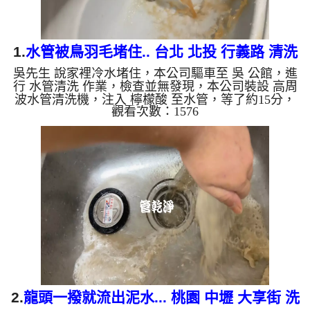
1.
水管被鳥羽毛堵住.. 台北 北投 行義路 清洗
吳先生 說家裡冷水堵住，本公司驅車至 吳 公館，進
水管
行 水管清洗 作業，檢查並無發現，本公司裝設 高周
波水管清洗機，注入 檸檬酸 至水管，等了約15分，
觀看次數：1576
開啟 水管清洗機 ，啟動 螺旋波 模式，一洗水管就流
出髒水，突然噴出異物，一看居然是鳥羽毛，羽毛源
源不絕，兩個多小時後，出水變乾淨出水量也恢復
了。 如是自來水，如水管老化，會產生鐵鏽跟泥沙
堆積，洗出來的水就會是咖啡色，地下水含有氧化
錳，管壁上會結成黑色管垢，洗出來的水會跟石油一
樣黑，有些洗出綠色的水，是因為裡面有銅的物質，
生鏽產生銅綠，如是藍...
2.
龍頭一撥就流出泥水... 桃園 中壢 大享街 洗