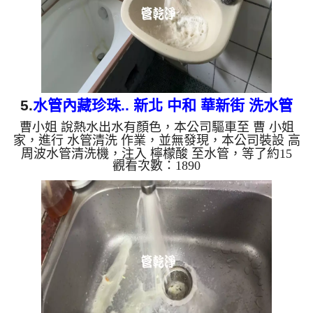
是藍色的水，是因為水...
5.
水管內藏珍珠.. 新北 中和 華新街 洗水管
曹小姐 說熱水出水有顏色，本公司驅車至 曹 小姐
家，進行 水管清洗 作業，並無發現，本公司裝設 高
周波水管清洗機，注入 檸檬酸 至水管，等了約15
觀看次數：1890
分，開啟 水管清洗機 ，啟動 螺旋波 模式，一洗水管
就流出棕色一顆顆異物，就像是珍珠，髒水變的混
濁，二個多小時後，出水變乾淨出水量也變大了。
如是自來水，如水管老化，會產生鐵鏽跟泥沙堆積，
洗出來的水就會是咖啡色，地下水含有氧化錳，管壁
上會結成黑色管垢，洗出來的水會跟石油一樣黑，有
些洗出綠色的水，是因為裡面有銅的物質，生鏽產生
銅綠，如是藍色的水，...