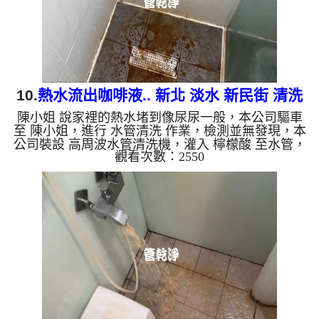
質，生鏽產生銅綠，...
10.
熱水流出咖啡液.. 新北 淡水 新民街 清洗
陳小姐 說家裡的熱水堵到像尿尿一般，本公司驅車
水管
至 陳小姐，進行 水管清洗 作業，檢測並無發現，本
公司裝設 高周波水管清洗機，灌入 檸檬酸 至水管，
觀看次數：2550
等了約15分，開啟 水管清洗機 ，啟動 螺旋波 模式，
一開始就流出髒水，忽然變成咖啡液，兩個多小時
後，出水變乾淨熱水出水量恢復了。 如是自來水，
如水管老化，會產生鐵鏽跟泥沙堆積，洗出來的水就
會是咖啡色，地下水含有氧化錳，管壁上會結成黑色
管垢，洗出來的水會跟石油一樣黑，有些洗出綠色的
水，是因為裡面有銅的物質，生鏽產生銅綠，如是藍
色的水，是因為水龍頭...