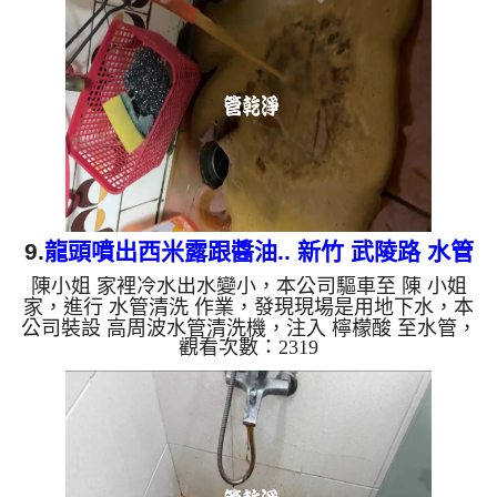
復了。 如是自來水，如水管老化，會產生鐵鏽跟泥
沙堆積，洗出來的水就會是咖啡色，地下水含有氧化
錳，管壁上會結成黑色管垢，洗出來的水會跟石油一
樣黑，有些洗出綠色的水，是因為裡面有銅的物質，
生鏽產生銅綠，如是藍色...
9.
龍頭噴出西米露跟醬油.. 新竹 武陵路 水管
陳小姐 家裡冷水出水變小，本公司驅車至 陳 小姐
清洗
家，進行 水管清洗 作業，發現現場是用地下水，本
公司裝設 高周波水管清洗機，注入 檸檬酸 至水管，
觀看次數：2319
等了約15分，開啟 水管清洗機 ，啟動 螺旋波 模式，
一洗水管就流出黑色一顆顆異物，就像是西米露，忽
然變成醬油色，四個多小時後，出水變乾淨出水量也
變大了。 如是自來水，如水管老化，會產生鐵鏽跟
泥沙堆積，洗出來的水就會是咖啡色，地下水含有氧
化錳，管壁上會結成黑色管垢，洗出來的水會跟石油
一樣黑，有些洗出綠色的水，是因為裡面有銅的物