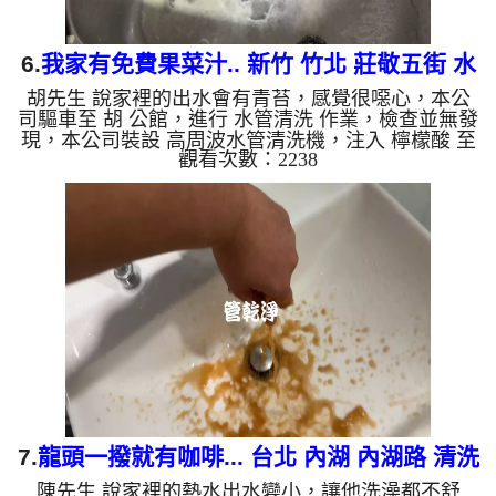
6.
我家有免費果菜汁.. 新竹 竹北 莊敬五街 水
胡先生 說家裡的出水會有青苔，感覺很噁心，本公
管清洗
司驅車至 胡 公館，進行 水管清洗 作業，檢查並無發
現，本公司裝設 高周波水管清洗機，注入 檸檬酸 至
觀看次數：2238
水管，等了約15分，開啟 水管清洗機 ，啟動 螺旋
波 模式，一洗水管就流出黃水，忽然變成綠水，兩
個多小時後，出水變乾淨出水量也變大了。 如是自
來水，如水管老化，會產生鐵鏽跟泥沙堆積，洗出來
的水就會是咖啡色，地下水含有氧化錳，管壁上會結
成黑色管垢，洗出來的水會跟石油一樣黑，有些洗出
綠色的水，是因為裡面有銅的物質，生鏽產生銅綠，
如是藍色的水，是因為...
7.
龍頭一撥就有咖啡... 台北 內湖 內湖路 清洗
陳先生 說家裡的熱水出水變小，讓他洗澡都不舒
水管