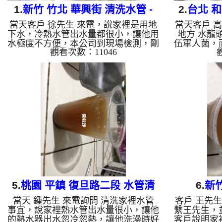
1.
新竹 竹北 華興街 清洗水管 -
2.
台北 
當天客戶 徐先生 來電，說家裡是用地
當天客戶 
家有泡沫紅茶
下水，冷熱水管出水量都很小，讓他用
地方 水龍
水極度不方便，本公司到現場檢測，剛
伍軍人菌，
觀看次數：11046
拆下三角凡爾，就發現管路已經堵住，
司到現場
管壁內盡是黑色的管垢，本公司架設
的，但不知
管路清洗機 ，開始 清洗水管 ，黑色的
水龍頭，就
髒水一直從水龍頭流出，有一塊一塊的
不說 就架
異物之外，出水還成泡沫狀，如下圖片
水管 ，黑
及影片，客戶 徐先生 發現家裡有泡沫
發現水上有
紅茶，清洗過程中，管路堵住三次，本
影片，客戶
公司改用特殊工法 洗水管 ， 水管清洗
麼這麼可怕
約四個小時後，水管已正常出水，徐先
約十個小
生 很高興能正常用水了。 清洗水管,
物，水也送
水管清洗, 洗水管...
間，報告回
下
5.
桃園 平鎮 復旦路二段 水管清
6.
新
當天 鍾先生 來電詢問 清洗家裡水管
客戶 王先
洗
事宜，說家裡熱水管出水量很小，讓他
繫王先生，
的熱水器出水忽冷忽熱，讓他洗澡時好
客戶說明家