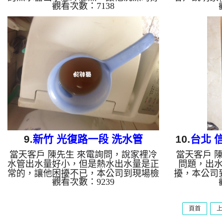
觀看次數：7138
不舒服，洗個澡要等好久的熱水，本公
剛好天氣變
司到現場檢測，發現管路中密密麻麻管
本公司到現
垢，本公司架設 管路清洗機 ，開始 清
垢，本公司
洗水管 ，髒水持續從水龍頭噴出，而
洗水管 ，
且都有小碎石，如下圖及影片，客戶
如維大力
鍾先生 說原來水管裡面這麼髒， 水管
髒，如下圖
清洗 約兩個小時後，熱水管出水已正
也覺得不舒
常，鍾先生 高興能正常洗澡了。 清洗
後，熱水
水管, 水管清洗, 洗水管, 熱水管堵塞,
總算能安心
熱水忽冷忽熱 ...
清洗, 洗水
9.
新竹 光復路一段 洗水管
10.
台北 
當天客戶 陳先生 來電詢問，說家裡冷
當天客戶 
水管出水量好小，但是熱水出水量是正
問題，出
常的，讓他困擾不已，本公司到現場檢
擾，本公司
觀看次數：9239
查，發現管路內已經有不少結晶，讓水
異物，導致
無法正常通過，本公司架設 管路清洗
架設 管路
機 ，開始 清洗水管 ，水龍頭噴出黃色
水龍頭噴出
頁首
的髒水，如下圖片，客戶 陳先生 很好
客戶 陳先
奇的說，原來裡面躲了這麼多東西，
管 時堵塞