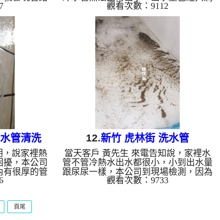
7
觀看次數：9112
讓水無法通
下水滴，本公司到現場檢測，發現管路
是如此，本公
中被異物填滿，本公司架設 管路清洗
始 清洗水管
機 ，開始 清洗水管 ，三角凡爾噴出黑
維大力一般的
水，如下影片，黑水如青草茶般如下
了也覺得不舒
圖，客戶 鍾先生 看傻了眼，水管管路
麼多東西，
裡面藏了這麼多東西， 洗水管 時堵塞
本公司改用特
了一次，本公司改用特殊工法， 水管
個小時後，熱
清洗 約三個小時後，水管出水已恢復
先生 總算能
正常，鍾先生 總算能正常用水。 清洗
 水管清洗,
水管, 水管清洗, 洗水管, 熱水管堵塞,
...
熱水忽冷忽熱 ...
 水管清洗
12.
新竹 虎林街 洗水管
明，說家裡熱
當天客戶 黃先生 來電告知說，家裡水
困擾，本公司
管不管冷熱水出水都很小，小到出水量
內有很厚的管
跟尿尿一樣，本公司到現場檢測，因為
6
觀看次數：9733
路清洗機 ，
現場是地下水自來水混用，所以管壁是
一開始就噴出
一層黑一層黃，本公司架設 管路清洗
，客戶 蔡小
機 ，開始 清洗水管 ，水龍頭一開始噴
頁尾
塞了兩次，本
出黑水，沒多久變成噴泥水，如下圖片
清洗 約兩個
影片，客戶 黃先生 看到都嚇一跳， 洗