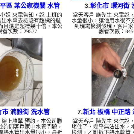
和平區 某公家機關 水管
3.
彰化市 環河街 
高小姐 來電告知，說 上班的
當天客戶 施先生 來電說
清洗
頭出水拿去檢驗有超標的退
水量很小，讓他用水很不
而且還是超標幾十倍，本公
到現場檢測發現，客戶家
觀看次數：29577
觀看次數：845
檢測，高小姐告知管路是新
水，地下水造成管路堵塞
為什麼會這樣，本公司才剛
過正常流出，本公司架設
發現裡面有很多東西，二話
，開始 清洗水管 ，黑色
設 管路清洗機 ，開始 清洗
水龍頭流出，而且都有一
色的髒水從水龍頭流出，就
物，如下圖及影片，客戶 
浮一層油及異物，如下圖及
嚇了一跳，清洗過程中，
 高小姐 看了嚇了一跳，怎
次，本公司改用特殊工法 洗
，清洗過程中， 水管清洗
管清洗 約四個小時後，
時後，水管出水已經沒有異
水，施先生 能正常用水了。
驗了， 經過約一個月的時
水管清洗, 洗水管, 熱水管
復是退伍軍人菌未檢出，如
冷忽熱, 洗管路..
圖，努力總算有...
竹市 湳雅街 洗水管
7.
新北 板橋 中正路
生 線上填單 預約，本公司聯
當天客戶 陳先生 來信說
並詢問客戶家中水管問題，
堵住了，幾乎無法出水，
裡熱水管出水量很小，最近
檢測，才剛拆下熱水軟管