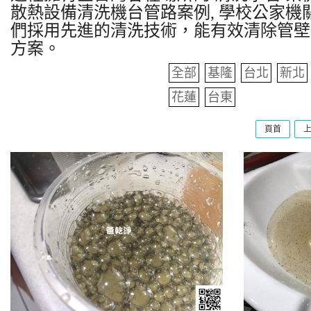
散熱設備清洗機台管路案例, 學校公家機關
們採用先進的清洗技術，能有效清除管壁
方案。
全部
基隆
台北
新北
花蓮
台東
頁首