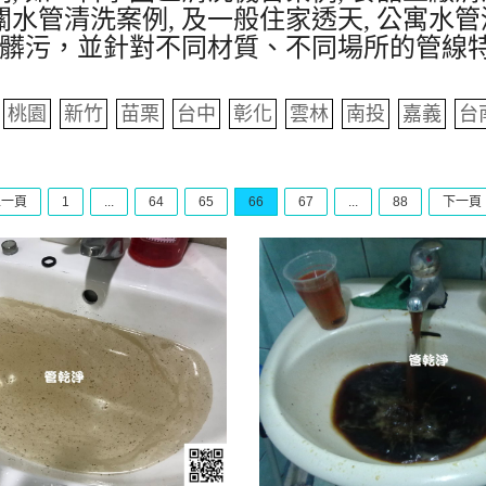
水管清洗案例, 及一般住家透天, 公寓水管
髒污，並針對不同材質、不同場所的管線
桃園
新竹
苗栗
台中
彰化
雲林
南投
嘉義
台
上一頁
1
...
64
65
66
67
...
88
下一頁