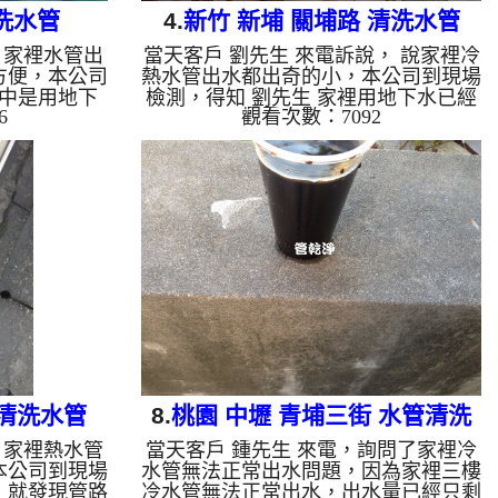
洗水管
4.
新竹 新埔 關埔路 清洗水管
，家裡水管出
當天客戶 劉先生 來電訴說， 說家裡冷
方便，本公司
熱水管出水都出奇的小，本公司到現場
中是用地下
檢測，得知 劉先生 家裡用地下水已經
6
觀看次數：7092
，讓水無法經
十餘年，才剛拆下龍頭就發現管路中密
 管路清洗機
密麻麻的黑色管垢，本公司架設 管路
的髒水一直從
清洗機 ，開始 清洗水管 ，黑水持續從
塊一塊的異
水龍頭噴出，而且都有帶黑色異物，如
施先生 看了
下圖及影片，客戶 劉先生 說才知道原
管路堵住兩
來用髒水那麼多年，清洗過程中，管路
水管 ， 水
堵住數次，本公司改用特殊工法 洗水
水管已正常出
管 ， 水管清洗 約三個小時後，水管出
 清洗水管,
水已正常，劉先生 能正常用水了。 清
堵塞, 熱水忽
洗水管, 水管清洗, 洗水管, 熱水管堵塞,
.
熱水忽...
 清洗水管
8.
桃園 中壢 青埔三街 水管清洗
，家裡熱水管
當天客戶 鍾先生 來電，詢問了家裡冷
本公司到現場
水管無法正常出水問題，因為家裡三樓
，就發現管路
冷水管無法正常出水，出水量已經只剩