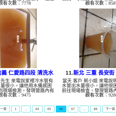
觀看次數：7778
觀看次數：858
冷，客戶怕洗個澡著涼了，
幾乎都被堵住，如下圖，
場查看，發現管路內盡是管
過，牆壁內的水管管路也
架設 管路清洗機 ，開始 清
司架設 管路清洗機 ，開
髒水從水龍頭噴出，一開始
，髒水從水龍頭噴出，如
一般的顏色，沒想到越洗越
顏色，客戶 晨先生 看
及影片，客戶 王先生 看了
服，原來水管管路藏了這
服， 水管清洗 約兩個小時
洗水管 時堵塞好幾次，
管出水已恢復正常，王先生
殊工法， 水管清洗 約兩
洗澡了。 清洗水管, 水管
水管出水已恢復正常，陳
管, 熱水管堵塞, 熱水忽冷忽
正常洗澡洗碗。 清洗水管,
熱 ...
洗水管, 熱水管堵塞, 
信義 仁愛路四段 清洗水
11.
新北 三重 長安街
陳先生 來電說家裡冷水管有
當天 客戶 蔡小姐 來電說
管
水量很小，讓他用水備感困
水管出水量很小，讓他很
到現場檢測，發現管路內有
前往現場檢查，發現管路
觀看次數：9475
觀看次數：928
水管無法正常出水，本公司
垢及鐵鏽，本公司架設 管
清洗機 ，開始 清洗水管 ，
開始 清洗水管 ，水龍頭
棕黃色的鏽水，如下圖片，
濃濃鏽水，如下圖片影片
上一頁
1
...
64
65
66
67
...
88
下一頁
生 看到就覺得很噁心， 洗水
姐 嚇一跳， 洗水管 時堵
了三次，本公司改用特殊工
公司改用特殊工法， 水管