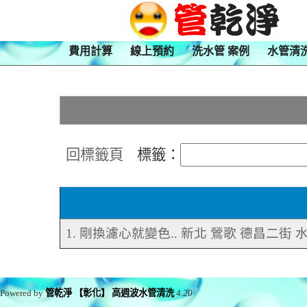
費用計算
線上預約
洗水管 案例
水管清
回標籤頁
標籤：
1. 剛換濾心就變色.. 新北 鶯歌 德昌二街
Powered by
管乾淨 【彰化】 高週波水管清洗
4.20