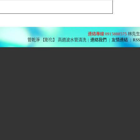
連絡專線 0915888575
林先生
管乾淨 【彰化】 高週波水管清洗
|
連絡我們
|
友情連結
|
RSS