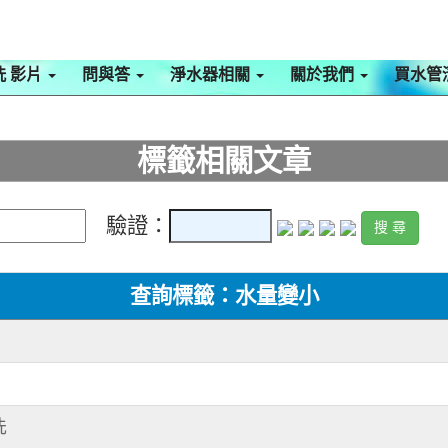
洗 影片
問與答
淨水器相關
關於我們
買水管
標籤相關文章
驗證：
查詢標籤：水量變小
洗