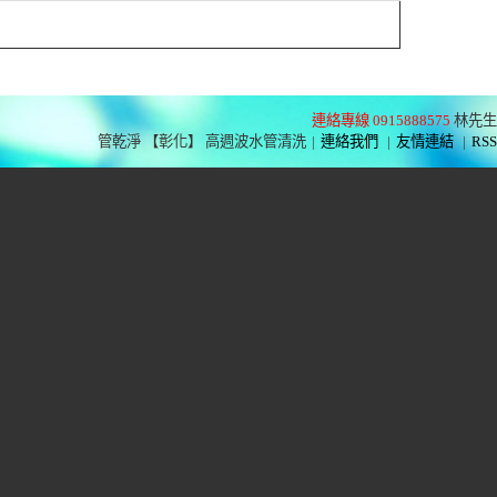
連絡專線 0915888575
林先生
管乾淨 【彰化】 高週波水管清洗
|
連絡我們
|
友情連結
|
RSS