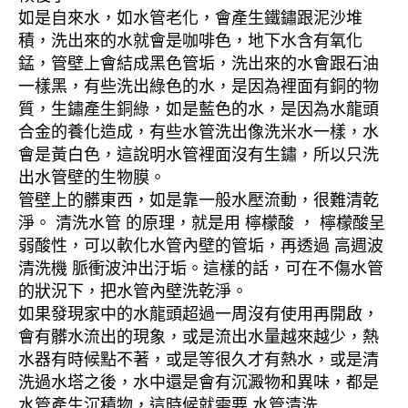
如是自來水，如水管老化，會產生鐵鏽跟泥沙堆
積，洗出來的水就會是咖啡色，地下水含有氧化
錳，管壁上會結成黑色管垢，洗出來的水會跟石油
一樣黑，有些洗出綠色的水，是因為裡面有銅的物
質，生鏽產生銅綠，如是藍色的水，是因為水龍頭
合金的養化造成，有些水管洗出像洗米水一樣，水
會是黃白色，這說明水管裡面沒有生鏽，所以只洗
出水管壁的生物膜。
管壁上的髒東西，如是靠一般水壓流動，很難清乾
淨。 清洗水管 的原理，就是用 檸檬酸 ， 檸檬酸呈
弱酸性，可以軟化水管內壁的管垢，再透過 高週波
清洗機 脈衝波沖出汙垢。這樣的話，可在不傷水管
的狀況下，把水管內壁洗乾淨。
如果發現家中的水龍頭超過一周沒有使用再開啟，
會有髒水流出的現象，或是流出水量越來越少，熱
水器有時候點不著，或是等很久才有熱水，或是清
洗過水塔之後，水中還是會有沉澱物和異味，都是
水管產生沉積物，這時候就需要 水管清洗