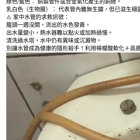
綠色/藍色： 銅製管件或合金氧化產生的銅綠。
乳白色（生物膜）： 代表管內雖無生鏽，但已滋生細
⚠️ 家中水管的求救訊號：
龍頭一週沒開，流出的水色發黃。
出水量變小，熱水器難以點火或加熱過慢。
清洗過水塔，水中仍有異味或沉澱物。
別讓水管成為健康的隱形殺手！利用檸檬酸軟化＋高