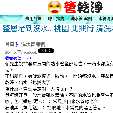
費用計算
線上預約
洗水管 案例
水管清
整層堵到沒水.. 桃園 北興街 清
首頁
》
洗水管 案例
觀看次數：1415
賴先生說2F套房五間的熱水管全部堵住，一滴水都沒
垢。
不出所料，螺旋波模式一啟動，一開始都沒水，突然
乾淨，出水量也變大了。
為什麼水管需要定期「大掃除」？
管壁髒汙靠一般水壓難以清除，不同的水質也會產生
咖啡色（鐵鏽/泥沙）： 常見於自來水管線老化。
石油黑（氧化錳）： 抽取地下水常見的黑色管垢。