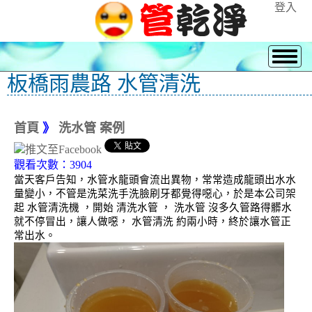
登入
板橋雨農路 水管清洗
首頁
》
洗水管 案例
觀看次數：3904
當天客戶告知，水管水龍頭會流出異物，常常造成龍頭出水水
量變小，不管是洗菜洗手洗臉刷牙都覺得噁心，於是本公司架
起 水管清洗機 ，開始 清洗水管 ， 洗水管 沒多久管路得髒水
就不停冒出，讓人做噁， 水管清洗 約兩小時，終於讓水管正
常出水。