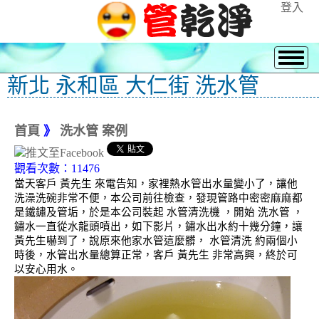
登入
新北 永和區 大仁街 洗水管
首頁
》
洗水管 案例
觀看次數：11476
當天客戶 黃先生 來電告知，家裡熱水管出水量變小了，讓他
洗澡洗碗非常不便，本公司前往檢查，發現管路中密密麻麻都
是鐵鏽及管垢，於是本公司裝起 水管清洗機 ，開始 洗水管 ，
鏽水一直從水龍頭噴出，如下影片，鏽水出水約十幾分鐘，讓
黃先生嚇到了，說原來他家水管這麼髒， 水管清洗 約兩個小
時後，水管出水量總算正常，客戶 黃先生 非常高興，終於可
以安心用水。