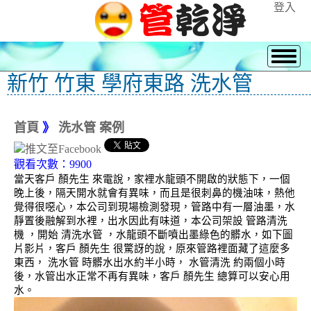
登入
新竹 竹東 學府東路 洗水管
首頁
》
洗水管 案例
觀看次數：9900
當天客戶 顏先生 來電說，家裡水龍頭不開啟的狀態下，一個
晚上後，隔天開水就會有異味，而且是很刺鼻的機油味，熱他
覺得很噁心，本公司到現場檢測發現，管路中有一層油墨，水
靜置後融解到水裡，出水因此有味道，本公司架設 管路清洗
機 ，開始 清洗水管 ，水龍頭不斷噴出墨綠色的髒水，如下圖
片影片，客戶 顏先生 很驚訝的說，原來管路裡面藏了這麼多
東西， 洗水管 時髒水出水約半小時， 水管清洗 約兩個小時
後，水管出水正常不再有異味，客戶 顏先生 總算可以安心用
水。