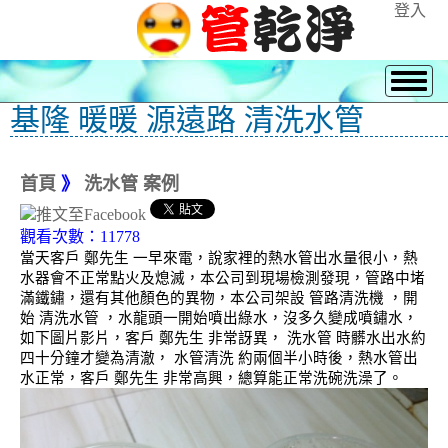
登入
基隆 暖暖 源遠路 清洗水管
首頁
》
洗水管 案例
觀看次數：11778
當天客戶 鄭先生 一早來電，說家裡的熱水管出水量很小，熱
水器會不正常點火及熄滅，本公司到現場檢測發現，管路中堵
滿鐵鏽，還有其他顏色的異物，本公司架設 管路清洗機 ，開
始 清洗水管 ，水龍頭一開始噴出綠水，沒多久變成噴鏽水，
如下圖片影片，客戶 鄭先生 非常訝異， 洗水管 時髒水出水約
四十分鐘才變為清澈， 水管清洗 約兩個半小時後，熱水管出
水正常，客戶 鄭先生 非常高興，總算能正常洗碗洗澡了。