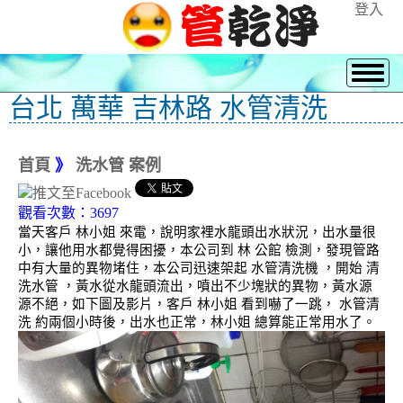
登入
台北 萬華 吉林路 水管清洗
首頁
》
洗水管 案例
觀看次數：3697
當天客戶 林小姐 來電，說明家裡水龍頭出水狀況，出水量很
小，讓他用水都覺得困擾，本公司到 林 公館 檢測，發現管路
中有大量的異物堵住，本公司迅速架起 水管清洗機 ，開始 清
洗水管 ，黃水從水龍頭流出，噴出不少塊狀的異物，黃水源
源不絕，如下圖及影片，客戶 林小姐 看到嚇了一跳， 水管清
洗 約兩個小時後，出水也正常，林小姐 總算能正常用水了。