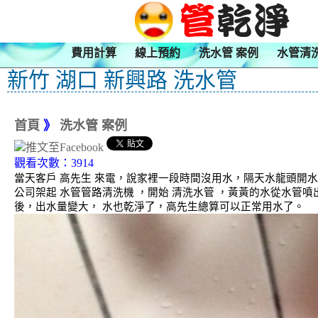
費用計算
線上預約
洗水管 案例
水管清
新竹 湖口 新興路 洗水管
首頁
》
洗水管 案例
觀看次數：3914
當天客戶 高先生 來電，說家裡一段時間沒用水，隔天水龍頭開
公司架起 水管管路清洗機 ，開始 清洗水管 ，黃黃的水從水管
後，出水量變大， 水也乾淨了，高先生總算可以正常用水了。