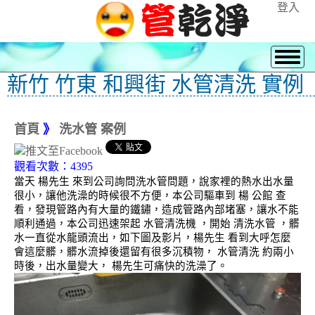
登入
新竹 竹東 和興街 水管清洗 實例
首頁
》
洗水管 案例
觀看次數：4395
當天 楊先生 來到公司詢問洗水管問題，說家裡的熱水出水量
很小，讓他洗澡的時候很不方便，本公司驅車到 楊 公館 查
看，發現管路內有大量的鐵鏽，造成管路內部堵塞，讓水不能
順利通過，本公司迅速架起 水管清洗機 ，開始 清洗水管 ，髒
水一直從水龍頭流出，如下圖及影片，楊先生 看到大呼怎麼
會這麼髒，髒水流掉後還留有很多沉積物， 水管清洗 約兩小
時後，出水量變大， 楊先生可痛快的洗澡了。