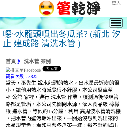
登入
噁~水龍頭噴出冬瓜茶? (新北 汐
止 建成路 清洗水管 )
首頁
》
洗水管 案例
觀看次數：3825
當天，巫先生 說水龍頭的熱水，出水量最近變的很
小，讓他用熱水時感覺很不舒服，本公司驅車至
巫 公館 家裡，進行 洗水管 作業，檢測過後發現管
路都是管垢，本公司先關閉水源，灌入食品級 檸檬
酸 進水管，等候約15分鐘，利用 高周波水管清洗機
，把水管內壁污垢沖出來，一開始沒想到洗出來的
水呈現黃色，看起來跟冬瓜茶一樣，還不斷的掉出