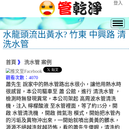
登入
水龍頭流出黃水? 竹東 中興路 清
洗水管
首頁
》
洗水管 案例
觀看次數：4070
蕭先生 說家中的熱水管路出水很小，讓他用熱水時
很感冒，本公司驅車至 蕭 公館，進行 清洗水管 ，
檢測時無發現異常，本公司架起 高周波水管清洗
機，注入 檸檬酸液 至水管裡面，等了約15分，開
啟 水管清洗機 ，開啟 微氣泡 模式，開始把水管內
的污垢及異物沖出來，一開始就噴出黃黃的髒水，
源源不絕越洗就越恐怖，看的蕭先生傻眼，清洗約