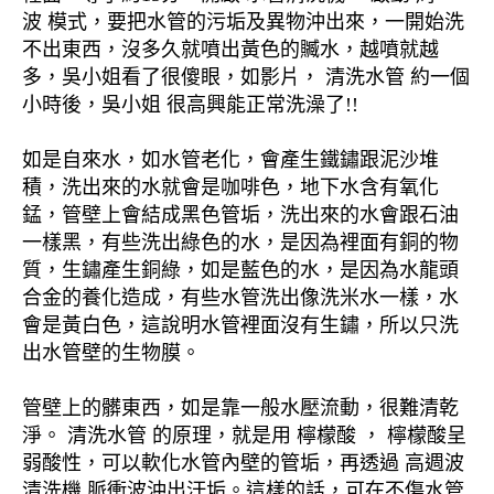
波 模式，要把水管的污垢及異物沖出來，一開始洗
不出東西，沒多久就噴出黃色的贓水，越噴就越
多，吳小姐看了很傻眼，如影片， 清洗水管 約一個
小時後，吳小姐 很高興能正常洗澡了!!
如是自來水，如水管老化，會產生鐵鏽跟泥沙堆
積，洗出來的水就會是咖啡色，地下水含有氧化
錳，管壁上會結成黑色管垢，洗出來的水會跟石油
一樣黑，有些洗出綠色的水，是因為裡面有銅的物
質，生鏽產生銅綠，如是藍色的水，是因為水龍頭
合金的養化造成，有些水管洗出像洗米水一樣，水
會是黃白色，這說明水管裡面沒有生鏽，所以只洗
出水管壁的生物膜。
管壁上的髒東西，如是靠一般水壓流動，很難清乾
淨。 清洗水管 的原理，就是用 檸檬酸 ， 檸檬酸呈
弱酸性，可以軟化水管內壁的管垢，再透過 高週波
清洗機 脈衝波沖出汙垢。這樣的話，可在不傷水管