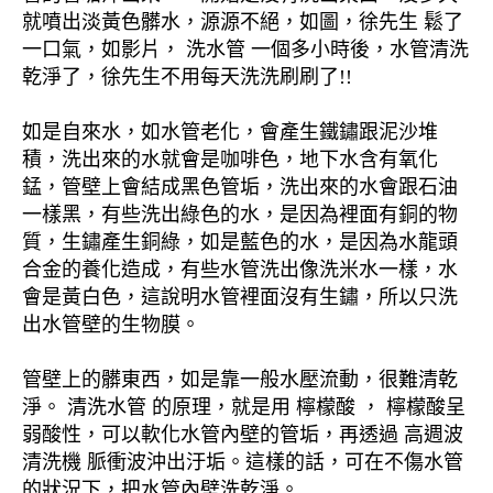
就噴出淡黃色髒水，源源不絕，如圖，徐先生 鬆了
一口氣，如影片， 洗水管 一個多小時後，水管清洗
乾淨了，徐先生不用每天洗洗刷刷了!!
如是自來水，如水管老化，會產生鐵鏽跟泥沙堆
積，洗出來的水就會是咖啡色，地下水含有氧化
錳，管壁上會結成黑色管垢，洗出來的水會跟石油
一樣黑，有些洗出綠色的水，是因為裡面有銅的物
質，生鏽產生銅綠，如是藍色的水，是因為水龍頭
合金的養化造成，有些水管洗出像洗米水一樣，水
會是黃白色，這說明水管裡面沒有生鏽，所以只洗
出水管壁的生物膜。
管壁上的髒東西，如是靠一般水壓流動，很難清乾
淨。 清洗水管 的原理，就是用 檸檬酸 ， 檸檬酸呈
弱酸性，可以軟化水管內壁的管垢，再透過 高週波
清洗機 脈衝波沖出汙垢。這樣的話，可在不傷水管
的狀況下，把水管內壁洗乾淨。