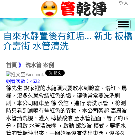
登入
自來水靜置後有紅垢... 新北 板橋
介壽街 水管清洗
首頁
》
洗水管 案例
觀看次數：4622
徐先生 說家裡的水龍頭只要放水到臉盆、浴缸、馬
桶，沒多久就會結紅色的垢，讓他常常要洗洗刷
刷，本公司驅車至 徐 公館，進行 清洗水管 ，檢測
時只看到濾嘴有些紅色的異物，本公司架起 高周波
水管清洗機，灌入 檸檬酸液 至水管裡面，等了約15
分，開啟 水管清洗機 ，啟動 螺旋波 模式，要把水
管的管垢沖出來，一開始是沒有洗出東西，沒多久