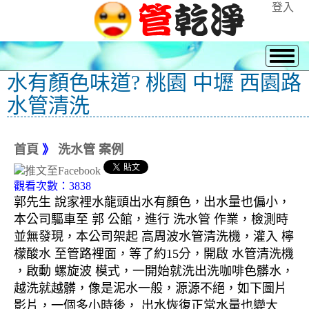
登入
水有顏色味道? 桃園 中壢 西園路
水管清洗
首頁
》
洗水管 案例
觀看次數：3838
郭先生 說家裡水龍頭出水有顏色，出水量也偏小，
本公司驅車至 郭 公館，進行 洗水管 作業，檢測時
並無發現，本公司架起 高周波水管清洗機，灌入 檸
檬酸水 至管路裡面，等了約15分，開啟 水管清洗機
，啟動 螺旋波 模式，一開始就洗出洗咖啡色髒水，
越洗就越髒，像是泥水一般，源源不絕，如下圖片
影片，一個多小時後， 出水恢復正常水量也變大