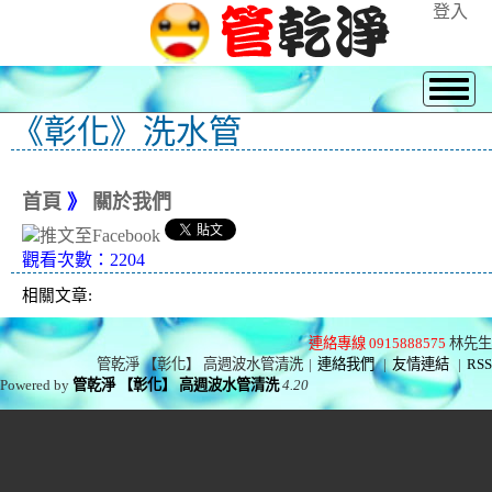
登入
《彰化》洗水管
首頁
》
關於我們
觀看次數：2204
相關文章:
連絡專線 0915888575
林先生
管乾淨 【彰化】 高週波水管清洗
|
連絡我們
|
友情連結
|
RSS
Powered by
管乾淨 【彰化】 高週波水管清洗
4.20