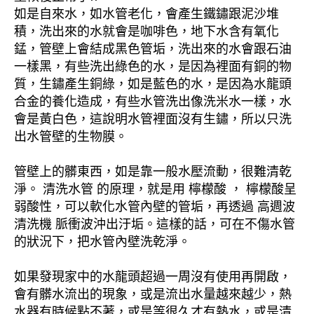
如是自來水，如水管老化，會產生鐵鏽跟泥沙堆
積，洗出來的水就會是咖啡色，地下水含有氧化
錳，管壁上會結成黑色管垢，洗出來的水會跟石油
一樣黑，有些洗出綠色的水，是因為裡面有銅的物
質，生鏽產生銅綠，如是藍色的水，是因為水龍頭
合金的養化造成，有些水管洗出像洗米水一樣，水
會是黃白色，這說明水管裡面沒有生鏽，所以只洗
出水管壁的生物膜。
管壁上的髒東西，如是靠一般水壓流動，很難清乾
淨。 清洗水管 的原理，就是用 檸檬酸 ， 檸檬酸呈
弱酸性，可以軟化水管內壁的管垢，再透過 高週波
清洗機 脈衝波沖出汙垢。這樣的話，可在不傷水管
的狀況下，把水管內壁洗乾淨。
如果發現家中的水龍頭超過一周沒有使用再開啟，
會有髒水流出的現象，或是流出水量越來越少，熱
水器有時候點不著，或是等很久才有熱水，或是清