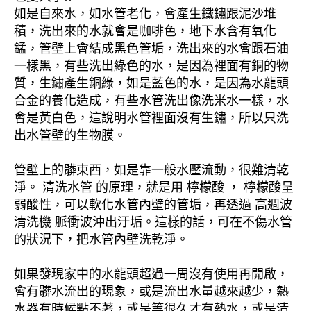
如是自來水，如水管老化，會產生鐵鏽跟泥沙堆
積，洗出來的水就會是咖啡色，地下水含有氧化
錳，管壁上會結成黑色管垢，洗出來的水會跟石油
一樣黑，有些洗出綠色的水，是因為裡面有銅的物
質，生鏽產生銅綠，如是藍色的水，是因為水龍頭
合金的養化造成，有些水管洗出像洗米水一樣，水
會是黃白色，這說明水管裡面沒有生鏽，所以只洗
出水管壁的生物膜。
管壁上的髒東西，如是靠一般水壓流動，很難清乾
淨。 清洗水管 的原理，就是用 檸檬酸 ， 檸檬酸呈
弱酸性，可以軟化水管內壁的管垢，再透過 高週波
清洗機 脈衝波沖出汙垢。這樣的話，可在不傷水管
的狀況下，把水管內壁洗乾淨。
如果發現家中的水龍頭超過一周沒有使用再開啟，
會有髒水流出的現象，或是流出水量越來越少，熱
水器有時候點不著，或是等很久才有熱水，或是清