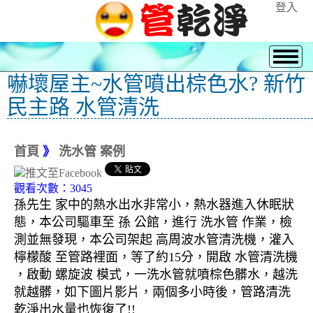
登入
嚇壞屋主~水管噴出棕色水? 新竹
民主路 水管清洗
首頁
》
洗水管 案例
觀看次數：3045
孫先生 家中的熱水出水非常小，熱水器進入休眠狀
態，本公司驅車至 孫 公館，進行 洗水管 作業，檢
測並無發現，本公司架起 高周波水管清洗機，灌入
檸檬酸 至管路裡面，等了約15分，開啟 水管清洗機
，啟動 螺旋波 模式，一洗水管就噴棕色髒水，越洗
就越髒，如下圖片影片，兩個多小時後，管路清洗
乾淨出水量也恢復了!!