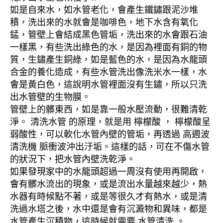
如是自來水，如水管老化，會產生鐵鏽跟泥沙堆
積，洗出來的水就會是咖啡色，地下水含有氧化
錳，管壁上會結成黑色管垢，洗出來的水會跟石油
一樣黑，有些洗出綠色的水，是因為裡面有銅的物
質，生鏽產生銅綠，如是藍色的水，是因為水龍頭
合金的養化造成，有些水管洗出像洗米水一樣，水
會是黃白色，這說明水管裡面沒有生鏽，所以只洗
出水管壁的生物膜。
管壁上的髒東西，如是靠一般水壓流動，很難清乾
淨。 清洗水管 的原理，就是用 檸檬酸 ， 檸檬酸呈
弱酸性，可以軟化水管內壁的管垢，再透過 高週波
清洗機 脈衝波沖出汙垢。這樣的話，可在不傷水管
的狀況下，把水管內壁洗乾淨。
如果發現家中的水龍頭超過一周沒有使用再開啟，
會有髒水流出的現象，或是流出水量越來越少，熱
水器有時候點不著，或是等很久才有熱水，或是清
洗過水塔之後，水中還是會有沉澱物和異味，都是
水管產生沉積物，這時候就需要 水管清洗 。