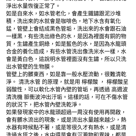
淨出水量恢復正常了。
如是自來水，如水管老化，會產生鐵鏽跟泥沙堆
積，洗出來的水就會是咖啡色，地下水含有氧化
錳，管壁上會結成黑色管垢，洗出來的水會跟石油
一樣黑，有些洗出綠色的水，是因為裡面有銅的物
質，生鏽產生銅綠，如是藍色的水，是因為水龍頭
合金的養化造成，有些水管洗出像洗米水一樣，水
會是黃白色，這說明水管裡面沒有生鏽，所以只洗
出水管壁的生物膜。
管壁上的髒東西，如是靠一般水壓流動，很難清乾
淨。 清洗水管 的原理，就是用 檸檬酸 ， 檸檬酸呈
弱酸性，可以軟化水管內壁的管垢，再透過 高週波
清洗機 脈衝波沖出汙垢。這樣的話，可在不傷水管
的狀況下，把水管內壁洗乾淨。
如果發現家中的水龍頭超過一周沒有使用再開啟，
會有髒水流出的現象，或是流出水量越來越少，熱
水器有時候點不著，或是等很久才有熱水，或是清
洗過水塔之後，水中還是會有沉澱物和異味，都是