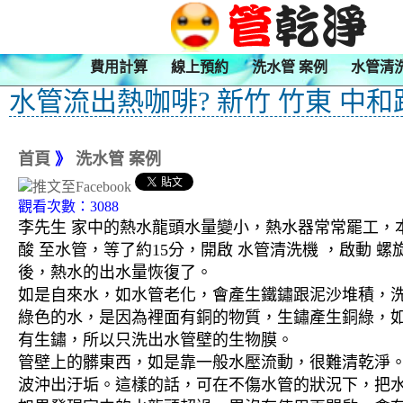
費用計算
線上預約
洗水管 案例
水管清
水管流出熱咖啡? 新竹 竹東 中和
首頁
》
洗水管 案例
觀看次數：3088
李先生 家中的熱水龍頭水量變小，熱水器常常罷工，本
酸 至水管，等了約15分，開啟 水管清洗機 ，啟動
後，熱水的出水量恢復了。
如是自來水，如水管老化，會產生鐵鏽跟泥沙堆積，
綠色的水，是因為裡面有銅的物質，生鏽產生銅綠，
有生鏽，所以只洗出水管壁的生物膜。
管壁上的髒東西，如是靠一般水壓流動，很難清乾淨。 
波沖出汙垢。這樣的話，可在不傷水管的狀況下，把