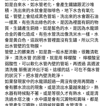
如是自來水，如水管老化，會產生鐵鏽跟泥沙堆
積，洗出來的水就會是咖啡色，地下水含有氧化
錳，管壁上會結成黑色管垢，洗出來的水會跟石油
一樣黑，有些洗出綠色的水，是因為裡面有銅的物
質，生鏽產生銅綠，如是藍色的水，是因為水龍頭
合金的養化造成，有些水管洗出像洗米水一樣，水
會是黃白色，這說明水管裡面沒有生鏽，所以只洗
出水管壁的生物膜。
管壁上的髒東西，如是靠一般水壓流動，很難清乾
淨。 清洗水管 的原理，就是用 檸檬酸 ， 檸檬酸呈
弱酸性，可以軟化水管內壁的管垢，再透過 高週波
清洗機 脈衝波沖出汙垢。這樣的話，可在不傷水管
的狀況下，把水管內壁洗乾淨。
如果發現家中的水龍頭超過一周沒有使用再開啟，
會有髒水流出的現象，或是流出水量越來越少，熱
水器有時候點不著，或是等很久才有熱水，或是清
洗過水塔之後，水中還是會有沉澱物和異味，都是
水管產生沉積物，這時候就需要 水管清洗 。