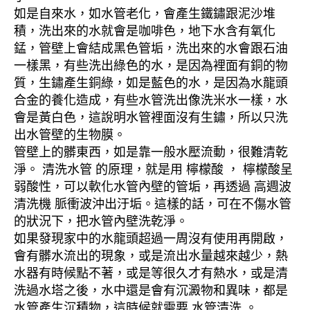
如是自來水，如水管老化，會產生鐵鏽跟泥沙堆
積，洗出來的水就會是咖啡色，地下水含有氧化
錳，管壁上會結成黑色管垢，洗出來的水會跟石油
一樣黑，有些洗出綠色的水，是因為裡面有銅的物
質，生鏽產生銅綠，如是藍色的水，是因為水龍頭
合金的養化造成，有些水管洗出像洗米水一樣，水
會是黃白色，這說明水管裡面沒有生鏽，所以只洗
出水管壁的生物膜。
管壁上的髒東西，如是靠一般水壓流動，很難清乾
淨。 清洗水管 的原理，就是用 檸檬酸 ， 檸檬酸呈
弱酸性，可以軟化水管內壁的管垢，再透過 高週波
清洗機 脈衝波沖出汙垢。這樣的話，可在不傷水管
的狀況下，把水管內壁洗乾淨。
如果發現家中的水龍頭超過一周沒有使用再開啟，
會有髒水流出的現象，或是流出水量越來越少，熱
水器有時候點不著，或是等很久才有熱水，或是清
洗過水塔之後，水中還是會有沉澱物和異味，都是
水管產生沉積物，這時候就需要 水管清洗 。