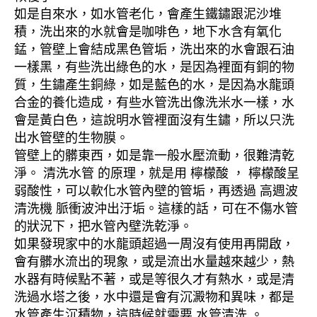
如是自來水，如水管老化，會產生鐵鏽跟泥沙堆
積，洗出來的水就會是咖啡色，地下水含有氧化
錳，管壁上會結成黑色管垢，洗出來的水會跟石油
一樣黑，有些洗出綠色的水，是因為裡面有銅的物
質，生鏽產生銅綠，如是藍色的水，是因為水龍頭
合金的養化造成，有些水管洗出像洗米水一樣，水
會是黃白色，這說明水管裡面沒有生鏽，所以只洗
出水管壁的生物膜。
管壁上的髒東西，如是靠一般水壓流動，很難清乾
淨。 清洗水管 的原理，就是用 檸檬酸 ， 檸檬酸呈
弱酸性，可以軟化水管內壁的管垢，再透過 高週波
清洗機 脈衝波沖出汙垢。這樣的話，可在不傷水管
的狀況下，把水管內壁洗乾淨。
如果發現家中的水龍頭超過一周沒有使用再開啟，
會有髒水流出的現象，或是流出水量越來越少，熱
水器有時候點不著，或是等很久才有熱水，或是清
洗過水塔之後，水中還是會有沉澱物和異味，都是
水管產生沉積物，這時候就需要 水管清洗 。