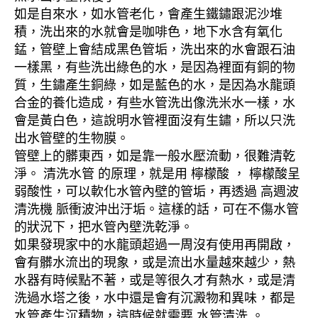
如是自來水，如水管老化，會產生鐵鏽跟泥沙堆
積，洗出來的水就會是咖啡色，地下水含有氧化
錳，管壁上會結成黑色管垢，洗出來的水會跟石油
一樣黑，有些洗出綠色的水，是因為裡面有銅的物
質，生鏽產生銅綠，如是藍色的水，是因為水龍頭
合金的養化造成，有些水管洗出像洗米水一樣，水
會是黃白色，這說明水管裡面沒有生鏽，所以只洗
出水管壁的生物膜。
管壁上的髒東西，如是靠一般水壓流動，很難清乾
淨。 清洗水管 的原理，就是用 檸檬酸 ， 檸檬酸呈
弱酸性，可以軟化水管內壁的管垢，再透過 高週波
清洗機 脈衝波沖出汙垢。這樣的話，可在不傷水管
的狀況下，把水管內壁洗乾淨。
如果發現家中的水龍頭超過一周沒有使用再開啟，
會有髒水流出的現象，或是流出水量越來越少，熱
水器有時候點不著，或是等很久才有熱水，或是清
洗過水塔之後，水中還是會有沉澱物和異味，都是
水管產生沉積物，這時候就需要 水管清洗 。