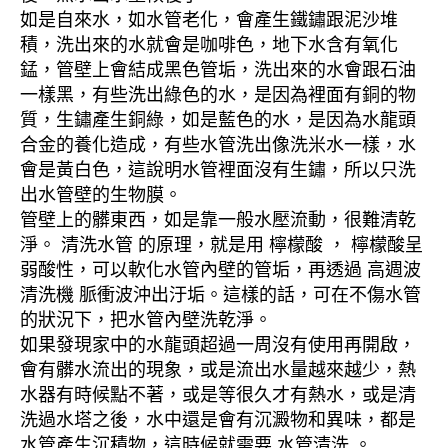
如是自來水，如水管老化，會產生鐵鏽跟泥沙堆
積，洗出來的水就會是咖啡色，地下水含有氧化
錳，管壁上會結成黑色管垢，洗出來的水會跟石油
一樣黑，有些洗出綠色的水，是因為裡面有銅的物
質，生鏽產生銅綠，如是藍色的水，是因為水龍頭
合金的養化造成，有些水管洗出像洗米水一樣，水
會是黃白色，這說明水管裡面沒有生鏽，所以只洗
出水管壁的生物膜。
管壁上的髒東西，如是靠一般水壓流動，很難清乾
淨。 清洗水管 的原理，就是用 檸檬酸 ， 檸檬酸呈
弱酸性，可以軟化水管內壁的管垢，再透過 高週波
清洗機 脈衝波沖出汙垢。這樣的話，可在不傷水管
的狀況下，把水管內壁洗乾淨。
如果發現家中的水龍頭超過一周沒有使用再開啟，
會有髒水流出的現象，或是流出水量越來越少，熱
水器有時候點不著，或是等很久才有熱水，或是清
洗過水塔之後，水中還是會有沉澱物和異味，都是
水管產生沉積物，這時候就需要 水管清洗 。