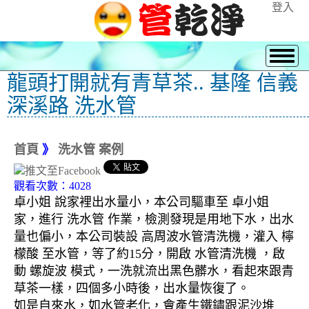
登入
龍頭打開就有青草茶.. 基隆 信義
深溪路 洗水管
首頁
》
洗水管 案例
觀看次數：4028
卓小姐 說家裡出水量小，本公司驅車至 卓小姐
家，進行 洗水管 作業，檢測發現是用地下水，出水
量也偏小，本公司裝設 高周波水管清洗機，灌入 檸
檬酸 至水管，等了約15分，開啟 水管清洗機 ，啟
動 螺旋波 模式，一洗就流出黑色髒水，看起來跟青
草茶一樣，四個多小時後，出水量恢復了。
如是自來水，如水管老化，會產生鐵鏽跟泥沙堆