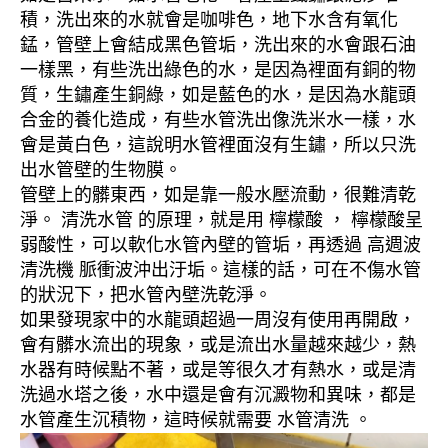
積，洗出來的水就會是咖啡色，地下水含有氧化
錳，管壁上會結成黑色管垢，洗出來的水會跟石油
一樣黑，有些洗出綠色的水，是因為裡面有銅的物
質，生鏽產生銅綠，如是藍色的水，是因為水龍頭
合金的養化造成，有些水管洗出像洗米水一樣，水
會是黃白色，這說明水管裡面沒有生鏽，所以只洗
出水管壁的生物膜。
管壁上的髒東西，如是靠一般水壓流動，很難清乾
淨。 清洗水管 的原理，就是用 檸檬酸 ， 檸檬酸呈
弱酸性，可以軟化水管內壁的管垢，再透過 高週波
清洗機 脈衝波沖出汙垢。這樣的話，可在不傷水管
的狀況下，把水管內壁洗乾淨。
如果發現家中的水龍頭超過一周沒有使用再開啟，
會有髒水流出的現象，或是流出水量越來越少，熱
水器有時候點不著，或是等很久才有熱水，或是清
洗過水塔之後，水中還是會有沉澱物和異味，都是
水管產生沉積物，這時候就需要 水管清洗 。