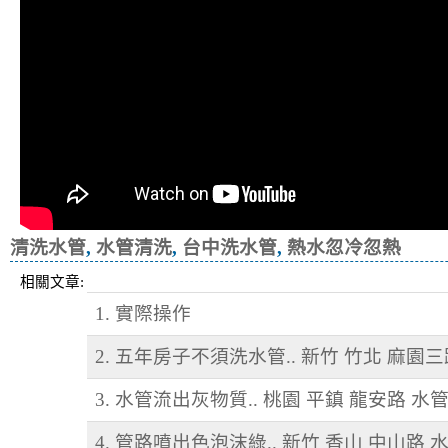
清洗水管
,
水管清洗
,
台中洗水管
,
熱水忽冷忽熱
相關文章:
1. 實際操作
2. 五年房子不須洗水管.. 新竹 竹北 麻園
3. 水管流出灰物質.. 桃園 平鎮 龍安路 水
4. 管路噴出色泡沫綠.. 新竹 香山 中山路 