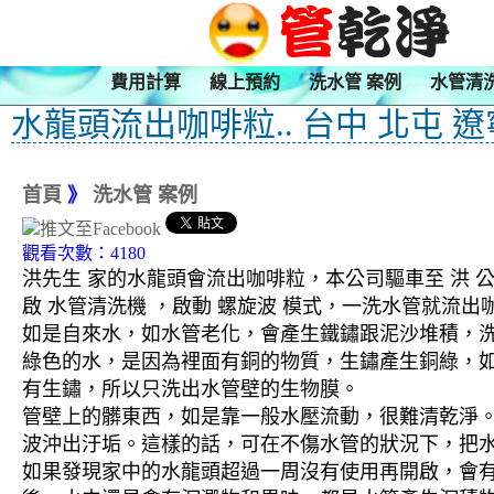
費用計算
線上預約
洗水管 案例
水管清
水龍頭流出咖啡粒.. 台中 北屯 
首頁
》
洗水管 案例
觀看次數：4180
洪先生 家的水龍頭會流出咖啡粒，本公司驅車至 洪 公
啟 水管清洗機 ，啟動 螺旋波 模式，一洗水管就流
如是自來水，如水管老化，會產生鐵鏽跟泥沙堆積，
綠色的水，是因為裡面有銅的物質，生鏽產生銅綠，
有生鏽，所以只洗出水管壁的生物膜。
管壁上的髒東西，如是靠一般水壓流動，很難清乾淨。 
波沖出汙垢。這樣的話，可在不傷水管的狀況下，把
如果發現家中的水龍頭超過一周沒有使用再開啟，會