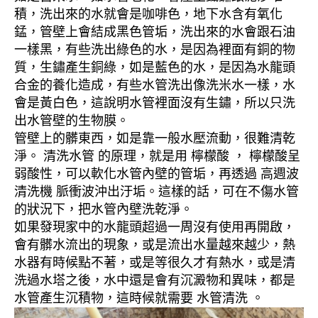
積，洗出來的水就會是咖啡色，地下水含有氧化
錳，管壁上會結成黑色管垢，洗出來的水會跟石油
一樣黑，有些洗出綠色的水，是因為裡面有銅的物
質，生鏽產生銅綠，如是藍色的水，是因為水龍頭
合金的養化造成，有些水管洗出像洗米水一樣，水
會是黃白色，這說明水管裡面沒有生鏽，所以只洗
出水管壁的生物膜。
管壁上的髒東西，如是靠一般水壓流動，很難清乾
淨。 清洗水管 的原理，就是用 檸檬酸 ， 檸檬酸呈
弱酸性，可以軟化水管內壁的管垢，再透過 高週波
清洗機 脈衝波沖出汙垢。這樣的話，可在不傷水管
的狀況下，把水管內壁洗乾淨。
如果發現家中的水龍頭超過一周沒有使用再開啟，
會有髒水流出的現象，或是流出水量越來越少，熱
水器有時候點不著，或是等很久才有熱水，或是清
洗過水塔之後，水中還是會有沉澱物和異味，都是
水管產生沉積物，這時候就需要 水管清洗 。