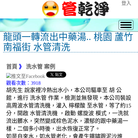
登入
龍頭一轉流出中藥湯.. 桃園 蘆竹
南福街 水管清洗
首頁
》
洗水管 案例
觀看次數：3918
胡先生 說家裡冷熱出水小，本公司驅車至 胡 公
館，進行 洗水管 作業，檢測並無發現，本公司裝設
高周波水管清洗機，灌入 檸檬酸 至水管，等了約15
分，開啟 水管清洗機 ，啟動 螺旋波 模式，一洗就
流出髒水，突然變成棕色泥水，濃郁的跟中藥湯一
樣，二個多小時後，出水恢復正常了。
如是自來水，如水管老化，會產生鐵鏽跟泥沙堆