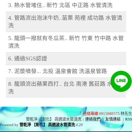
3. 熱水管堵住.. 新竹 北區 中正路 水管清洗
4. 管路流出泡沫牛奶..苗栗 苑裡 成功路 水管清
洗
5. 龍頭一撥就有冬瓜茶.. 新竹 竹東 竹中路 水管
清洗
6. 通過SGS認證
7. 泥漿噴發... 北投 溫泉會館 洗溫泉管路
8. 龍頭流出蘋果西打.. 台北 南港 舊莊路 水管清
洗
連絡專線 0915888575
林先生
管乾淨 【彰化】 高週波水管清洗
|
連絡我們
|
友情連結
|
RSS
Powered by
管乾淨 【彰化】 高週波水管清洗
4.20