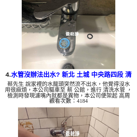
式，一開始就洗出髒水，顏色越來越濃，源源不絕，
越洗就越髒，如下圖及影片，一個小時後， 熱水量
恢復正常了，張先生有熱水可以洗澡了!! 如是自來
水，如水管老化，會產生鐵鏽跟泥沙堆積，洗出來的
水就會是咖啡色，地下水含有氧化錳，管壁上會結成
黑色管垢，洗出來的水會...
4.
水管沒辦法出水? 新北 土城 中央路四段 清
蔡先生 說家裡的水龍頭突然流不出水，他覺得沒水
洗水管
用很麻煩，本公司驅車至 蔡 公館，進行 清洗水管 ，
檢測時發現濾嘴內就都是異物，本公司便架起 高周
觀看次數：4184
波水管清洗機，灌入 檸檬酸水 至管路裡面，等了約
15分，開啟 水管清洗機 ，啟動 脈衝 模式，一開始沒
洗出甚麼，沒多久便出現髒水，顏色越來越濃，源源
不絕，越洗就越髒，如下圖及影片，一個小時後，
水量恢復正常了，蔡先生有水可用了!! 如是自來水，
如水管老化，會產生鐵鏽跟泥沙堆積，洗出來的水就
會是咖啡色，地下水含有氧化錳，管壁上會結成黑色