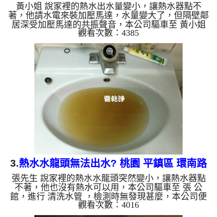
黃小姐 說家裡的熱水出水量變小，讓熱水器點不
水湳街 水管清洗
著，他請水電來裝加壓馬達，水量變大了，但隔壁鄰
居深受加壓馬達的共振聲音，本公司驅車至 黃小姐
觀看次數：4385
家，進行 洗水管 ，檢測時發險管壁上都是紅色管
垢，本公司便架起 高周波水管清洗機，灌入 檸檬酸
水 至管路裡面，等了約15分，開啟 水管清洗機 ，啟
動 脈衝 模式，一開始就洗出紅色繡水，顏色越來越
濃，源源不絕，越洗就越髒，如下圖及影片，一個小
時後， 熱水量恢復正常了，黃小姐不用開加壓馬達
也能正常用水了!! 如是自來水，如水管老化，會產生
鐵鏽跟泥沙堆積，洗出...
3.
熱水水龍頭無法出水? 桃園 平鎮區 環南路
張先生 說家裡的熱水水龍頭突然變小，讓熱水器點
洗水管
不著，他也沒有熱水可以用，本公司驅車至 張 公
館，進行 清洗水管 ，檢測時無發現甚麼，本公司便
觀看次數：4016
架起 高周波水管清洗機，灌入 檸檬酸水 至管路裡
面，等了約15分，開啟 水管清洗機 ，啟動 脈衝 模