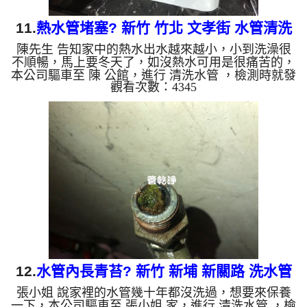
11.
熱水管堵塞? 新竹 竹北 文孝街 水管清洗
陳先生 告知家中的熱水出水越來越小，小到洗澡很
不順暢，馬上要冬天了，如沒熱水可用是很痛苦的，
本公司驅車至 陳 公館，進行 清洗水管 ，檢測時就發
觀看次數：4345
現濾嘴上的白色異物，本公司架起 高周波水管清洗
機，灌入 檸檬酸水 至管路裡面，等了約15分，開
啟 水管清洗機 ，啟動 螺旋波 模式，一下就洗出淡黃
色髒水，源源不絕，如下影片，一個小時後， 熱水
水量明顯變大了!! 如是自來水，如水管老化，會產生
鐵鏽跟泥沙堆積，洗出來的水就會是咖啡色，地下水
含有氧化錳，管壁上會結成黑色管垢，洗出來的水會
跟石油一樣黑，有...
12.
水管內長青苔? 新竹 新埔 新關路 洗水管
張小姐 說家裡的水管幾十年都沒洗過，想要來保養
一下，本公司驅車至 張小姐 家，進行 清洗水管 ，檢