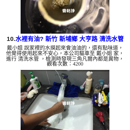
樣黑，有些洗出綠色...
10.
水裡有油? 新竹 新埔鄉 大亨路 清洗水管
戴小姐 說家裡的水摸起來會油油的，還有點味道，
他覺得使用起來不安心，本公司驅車至 戴小姐 家，
進行 清洗水管 ，檢測時發現三角凡爾內都是異物，
觀看次數：4200
本公司架起 高周波水管清洗機，灌入 檸檬酸水 至管
路裡面，等了約15分，開啟 水管清洗機 ，啟動 螺旋
波 模式，一開始就洗出白色髒水，也噴出一堆異物
在流理臺，如下影片，一個多小時後， 水管洗乾淨
了，水不會油油的了!! 如是自來水，如水管老化，會
產生鐵鏽跟泥沙堆積，洗出來的水就會是咖啡色，地
下水含有氧化錳，管壁上會結成黑色管垢，洗出來的
水會跟石油一樣黑...