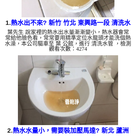
1.
熱水出不來? 新竹 竹北 東興路一段 清洗水
葉先生 說家裡的熱水出水量漸漸變小，熱水器會常
管
常給他臉色看，常常要用精準定位水龍頭才能洗個熱
水澡，本公司驅車至 葉 公館，進行 清洗水管 ，檢測
觀看次數：4274
時無發現甚麼，本公司便架起 高周波水管清洗機，
灌入 檸檬酸水 至管路裡面，等了約15分，開啟 水管
清洗機 ，啟動 螺旋波 模式，一開始就洗出髒水，顏
色越來越濃，源源不絕，越洗就越髒，劉禮臺下還留
了一堆異物，如下圖及影片，一個小時後， 熱水量
恢復正常了，葉先生不用擔心冬天沒熱水可用了!! 如
是自來水，如水管老化，會產生鐵鏽跟泥沙堆積，洗
出來的水就會是...
2.
熱水水量小，需要裝加壓馬達? 新北 蘆洲