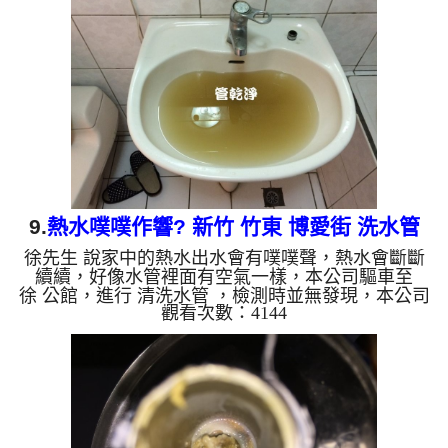
影片，一個小時後， 冷水量變大了，熱水器也能正
常點著了!! 如是自來水，如水管老化，會產生鐵鏽跟
泥沙堆積，洗出來的水就會是咖啡色，地下水含有氧
化錳，管壁上會結成黑色管垢，洗出來的水會跟石油
一樣黑，有些洗...
9.
熱水噗噗作響? 新竹 竹東 博愛街 洗水管
徐先生 說家中的熱水出水會有噗噗聲，熱水會斷斷
續續，好像水管裡面有空氣一樣，本公司驅車至
徐 公館，進行 清洗水管 ，檢測時並無發現，本公司
觀看次數：4144
架起 高周波水管清洗機，灌入 檸檬酸水 至管路裡
面，等了約15分，開啟 水管清洗機 ，啟動 螺旋波 模
式，一下就洗出黃色髒水，源源不絕，越洗就越髒，
如下影片，一個小時後， 水量變大了，熱水也恢復
正常了!! 如是自來水，如水管老化，會產生鐵鏽跟泥
沙堆積，洗出來的水就會是咖啡色，地下水含有氧化
錳，管壁上會結成黑色管垢，洗出來的水會跟石油一