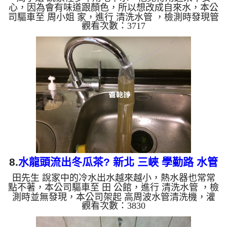
心，因為會有味道跟顏色，所以想改成自來水，本公
司驅車至 周小姐 家，進行 清洗水管 ，檢測時發現管
觀看次數：3717
壁內都是地下水黑色水垢，本公司架起 高周波水管
清洗機，灌入 檸檬酸水 至管路裡面，等了約15分，
開啟 水管清洗機 ，啟動 螺旋波 模式，一開始就洗出
黑色髒水，噴出一堆異物，看起來跟盛產的石油田一
樣，黑到發亮，如下影片，幾小時後， 水管洗乾淨
了，周小姐能安心用水了!! 如是自來水，如水管老
化，會產生鐵鏽跟泥沙堆積，洗出來的水就會是咖啡
色，地下水含有氧化...
8.
水龍頭流出冬瓜茶? 新北 三峽 學勤路 水管
田先生 說家中的冷水出水越來越小，熱水器也常常
清洗
點不著，本公司驅車至 田 公館，進行 清洗水管 ，檢
測時並無發現，本公司架起 高周波水管清洗機，灌
觀看次數：3830
入 檸檬酸水 至管路裡面，等了約15分，開啟 水管清
洗機 ，啟動 螺旋波 模式，一下就洗出黃色髒水，源
源不絕，越洗就越髒，看起來就像冬瓜茶一樣，如下