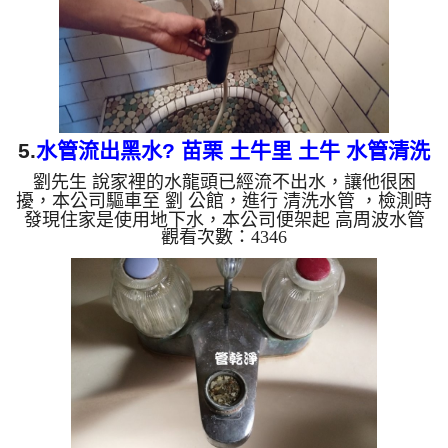
管垢，洗出來的...
5.
水管流出黑水? 苗栗 土牛里 土牛 水管清洗
劉先生 說家裡的水龍頭已經流不出水，讓他很困
擾，本公司驅車至 劉 公館，進行 清洗水管 ，檢測時
發現住家是使用地下水，本公司便架起 高周波水管
觀看次數：4346
清洗機，灌入 檸檬酸水 至管路裡面，等了約15分，
開啟 水管清洗機 ，啟動 脈衝 模式，一開始洗就噴出
黑水，看起來跟石油沒有兩樣，源源不絕，越洗就越
髒，如下圖及影片，四個小時後， 水量恢復正常
了，劉先生有水可以用了!! 如是自來水，如水管老
化，會產生鐵鏽跟泥沙堆積，洗出來的水就會是咖啡
色，地下水含有氧化錳，管壁上會結成黑色管垢，洗
出來的水會跟石油一樣...