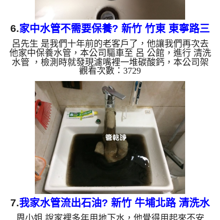
6.
家中水管不需要保養? 新竹 竹東 東寧路三
呂先生 是我們十年前的老客戶了，他讓我們再次去
段 洗水管
他家中保養水管，本公司驅車至 呂 公館，進行 清洗
水管 ，檢測時就發現濾嘴裡一堆碳酸鈣，本公司架
觀看次數：3729
起 高周波水管清洗機，灌入 檸檬酸水 至管路裡面，
等了約15分，開啟 水管清洗機 ，啟動 螺旋波 模式，
一開始洗不出什麼，沒多久就洗出黃白色髒水，源源
不絕，越洗就越髒，如下圖電影片，一個多小時後，
冷水量變大了，呂先生能安心用水了!! 如是自來水，
如水管老化，會產生鐵鏽跟泥沙堆積，洗出來的水就
會是咖啡色，地下水含有氧化錳，管壁上會結成黑色
管垢，洗出來...
7.
我家水管流出石油? 新竹 牛埔北路 清洗水
周小姐 說家裡多年用地下水，他覺得用起來不安
管