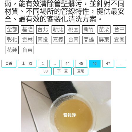
術，能有效清除管壁髒污，並針對不同
材質、不同場所的管線特性，提供最安
全、最有效的客製化清洗方案。
全部
基隆
台北
新北
桃園
新竹
苗栗
台中
彰化
雲林
南投
嘉義
台南
高雄
屏東
宜蘭
花蓮
台東
頁首
上一頁
1
...
44
45
46
47
...
88
下一頁
頁尾