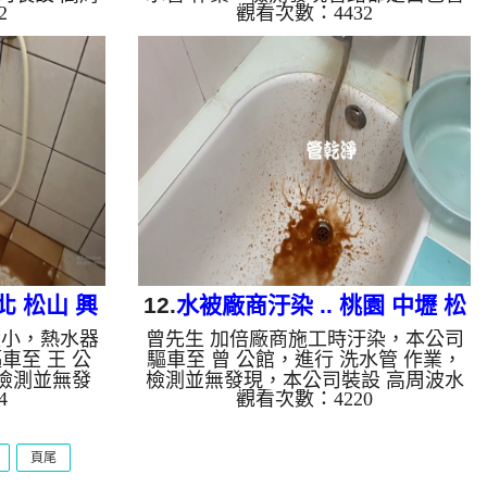
2
觀看次數：4432
酸 至水管，
垢，本公司裝設 高周波水管清洗機，
洗機 ，啟動
開啟 水管清洗機 ，啟動 水槌 模式，
就流出咖啡
一洗就流出白色髒水，還一直掉出白色
多小時後，出
布丁塊，六個多小時後，管路清洗乾
 如是自來
淨。 如是自來水，如水管老化，會產
鐵鏽跟泥沙堆
生鐵鏽跟泥沙堆積，洗出來的水就會是
啡色，地下水
咖啡色，地下水含有氧化錳，管壁上會
成黑色管垢，
結成黑色管垢，洗出來的水會跟石油一
黑，有些洗出
樣黑，有些洗出綠色的水，是因為裡面
銅的物質，生
有銅的物質，生鏽產生銅綠，如是藍色
水，是因為水
的水，是因為水龍頭合金的養化造成，
有些水管洗出...
北 松山 興
12.
水被廠商汙染 .. 桃園 中壢 松
量小，熱水器
曾先生 加倍廠商施工時汙染，本公司
管
平路 清洗水管
車至 王 公
驅車至 曾 公館，進行 洗水管 作業，
，檢測並無發
檢測並無發現，本公司裝設 高周波水
4
觀看次數：4220
水管清洗機，
管清洗機，灌入 檸檬酸 至水管，等了
約15分，開
約15分，開啟 水管清洗機 ，啟動 螺旋
旋波 模式，
波 模式，剛洗時沒什麼，突然變成棕
頁尾
個多小時後，
色，跟咖啡一樣，二個多小時後，出水
常了。 如是
乾淨出水量變大了。 如是自來水，如