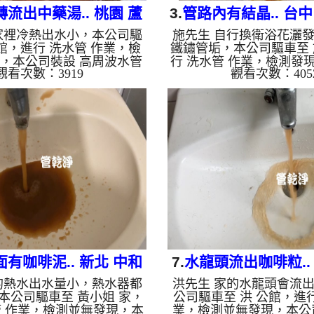
流出中藥湯.. 桃園 蘆
3.
管路內有結晶.. 台中
家裡冷熱出水小，本公司驅
施先生 自行換衛浴花灑
 南福街 水管清洗
南五路 洗水
公館，進行 洗水管 作業，檢
鐵鏽管垢，本公司驅車至 
，本公司裝設 高周波水管
行 洗水管 作業，檢測發
觀看次數：3919
觀看次數：405
入 檸檬酸 至水管，等了約
本公司裝設 高周波水管
啟 水管清洗機 ，啟動 螺旋
檸檬酸 至水管，等了約15
一洗就流出髒水，突然變成
管清洗機 ，啟動 螺旋波 
濃郁的跟中藥湯一樣，二個
管就流出髒水，顏色越來
出水恢復正常了。 如是自
小時後，出水乾淨出水量
管老化，會產生鐵鏽跟泥沙
是自來水，如水管老化，
來的水就會是咖啡色，地下
泥沙堆積，洗出來的水就
化錳，管壁上會結成黑色管
地下水含有氧化錳，管壁
的水會跟石油一樣黑，有些
管垢，洗出來的水會跟石
的水，是因為裡面有銅的物
些洗出綠色的水，是因為
生銅綠，如是藍色的水，是
質，生鏽產生銅綠，如是
因為水龍頭合...
因為...
有咖啡泥.. 新北 中和
7.
水龍頭流出咖啡粒..
的熱水出水量小，熱水器都
洪先生 家的水龍頭會流
圓通路 洗水管
遼寧路 水管
本公司驅車至 黃小姐 家，
公司驅車至 洪 公館，進行
管 作業，檢測並無發現，本
業，檢測並無發現，本公