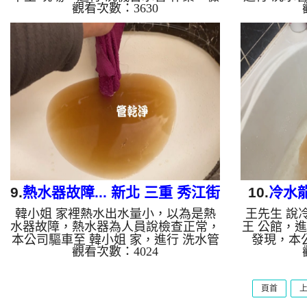
觀看次數：3630
測無發現，本公司裝設 高周波水管清
公司裝設 
洗機，開啟 水管清洗機 ，啟動 水
檬酸 至水
槌 模式，一洗就流出髒水，還一直掉
清洗機 ，
出一塊塊棕色石塊，看起來像是巧克力
就流出棕色
脆片，兩組師傅弄了一天後，管路恢復
個多小時後
正常。 如是自來水，如水管老化，會
正常動作了
產生鐵鏽跟泥沙堆積，洗出來的水就會
化，會產生
是咖啡色，地下水含有氧化錳，管壁上
水就會是咖
會結成黑色管垢，洗出來的水會跟石油
管壁上會結
一樣黑，有些洗出綠色的水，是因為裡
跟石油一樣
面有銅的物質，生鏽產生銅綠，如是藍
因為裡面有
色的水，是因為...
9.
熱水器故障... 新北 三重 秀江街
10.
冷水龍
韓小姐 家裡熱水出水量小，以為是熱
王先生 說
洗水管
水器故障，熱水器為人員說檢查正常，
王 公館，
本公司驅車至 韓小姐 家，進行 洗水管
發現，本
觀看次數：4024
作業，檢測並無發現，本公司裝設 高
機，灌入 
周波水管清洗機，灌入 檸檬酸 至水
分，開啟
管，等了約15分，開啟 水管清洗機 ，
波 模式，
頁首
啟動 螺旋波 模式，一洗水管就流出髒
變成咖啡，
水，源源不絕，二個多小時後，熱水出
水了。 如