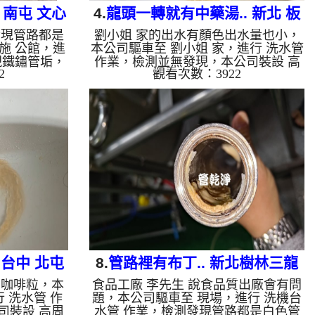
 南屯 文心
4.
龍頭一轉就有中藥湯.. 新北 板
發現管路都是
劉小姐 家的出水有顏色出水量也小，
管
橋 沙崙街 清洗水管
施 公館，進
本公司驅車至 劉小姐 家，進行 洗水管
現鐵鏽管垢，
作業，檢測並無發現，本公司裝設 高
2
觀看次數：3922
清洗機，灌入
周波水管清洗機，灌入 檸檬酸 至水
分，開啟 水
管，等了約15分，開啟 水管清洗機 ，
模式，一洗水
啟動 螺旋波 模式，一洗水管就流出土
越深，二個多
色髒水，看起來跟中藥湯一樣，二個多
恢復了。 如
小時後，出水乾淨出水量也變大了。
會產生鐵鏽跟
如是自來水，如水管老化，會產生鐵鏽
會是咖啡色，
跟泥沙堆積，洗出來的水就會是咖啡
上會結成黑色
色，地下水含有氧化錳，管壁上會結成
油一樣黑，有
黑色管垢，洗出來的水會跟石油一樣
裡面有銅的物
黑，有些洗出綠色的水，是因為裡面有
藍色的水，是
銅的物質，生鏽產生銅綠，如是藍色的
水，是因為...
 台中 北屯
8.
管路裡有布丁.. 新北樹林三龍
出咖啡粒，本
食品工廠 李先生 說食品質出廠會有問
清洗
街 洗工廠管路
 洗水管 作
題，本公司驅車至 現場，進行 洗機台
司裝設 高周
水管 作業，檢測發現管路都是白色管