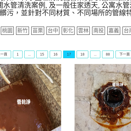
水管清洗案例, 及一般住家透天, 公寓水管
髒污，並針對不同材質、不同場所的管線
桃園
新竹
苗栗
台中
彰化
雲林
南投
嘉義
台
上一頁
1
...
15
16
17
18
...
88
下一頁