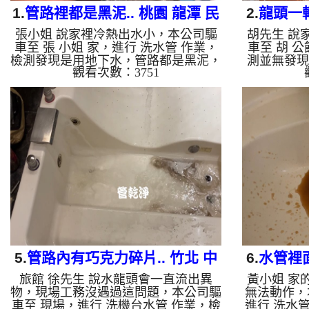
1.
管路裡都是黑泥.. 桃園 龍潭 民
2.
龍頭一轉
張小姐 說家裡冷熱出水小，本公司驅
胡先生 說
族路 洗水管
竹
車至 張 小姐 家，進行 洗水管 作業，
車至 胡 
檢測發現是用地下水，管路都是黑泥，
測並無發現
觀看次數：3751
本公司裝設 高周波水管清洗機，灌入
清洗機，灌
檸檬酸 至水管，等了約15分，開啟 水
15分，開
管清洗機 ，啟動 螺旋波 模式，一洗就
波 模式，
流出髒水，突然變成泥水，四個多小時
棕色泥水，
後，出水恢復正常了。 如是自來水，
多小時後，
如水管老化，會產生鐵鏽跟泥沙堆積，
來水，如水
洗出來的水就會是咖啡色，地下水含有
堆積，洗出
氧化錳，管壁上會結成黑色管垢，洗出
水含有氧
來的水會跟石油一樣黑，有些洗出綠色
垢，洗出來
的水，是因為裡面有銅的物質，生鏽產
洗出綠色
生銅綠，如是藍色的水，是因為水龍頭
質，生鏽產
合...
5.
管路內有巧克力碎片.. 竹北 中
6.
水管裡面
旅館 徐先生 說水龍頭會一直流出異
黃小姐 家
山路 洗旅館管路
物，現場工務沒遇過這問題，本公司驅
無法動作，
車至 現場，進行 洗機台水管 作業，檢
進行 洗水