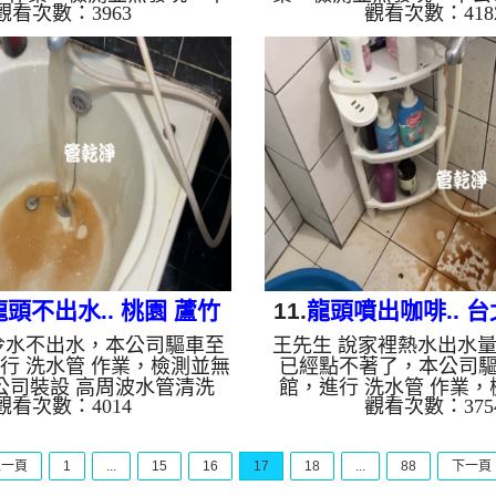
觀看次數：3963
觀看次數：418
高周波水管清洗機，灌入 檸
波水管清洗機，灌入 檸檬
管，等了約15分，開啟 水管
等了約15分，開啟 水管清
啟動 螺旋波 模式，一洗水管
螺旋波 模式，一洗水管
咖啡液，顏色越來越深，二
粒，顏色越來越深，二個
，熱水出水量恢復熱水器也
水乾淨出水量也變大了。
。 如是自來水，如水管老
水，如水管老化，會產生
鐵鏽跟泥沙堆積，洗出來的
積，洗出來的水就會是咖
啡色，地下水含有氧化錳，
含有氧化錳，管壁上會結
成黑色管垢，洗出來的水會
洗出來的水會跟石油一樣
黑，有些洗出綠色的水，是
綠色的水，是因為裡面有
銅的物質，生鏽產生銅綠，
鏽產生銅綠，如是藍色的
如是...
龍頭合金的...
頭不出水.. 桃園 蘆竹
11.
龍頭噴出咖啡.. 台
冷水不出水，本公司驅車至
王先生 說家裡熱水出水
海山路 洗水管
安街 清洗水
進行 洗水管 作業，檢測並無
已經點不著了，本公司驅
公司裝設 高周波水管清洗
館，進行 洗水管 作業
觀看次數：4014
觀看次數：375
檸檬酸 至水管，等了約15
現，本公司裝設 高周波
 水管清洗機 ，啟動 螺旋
灌入 檸檬酸 至水管，等了
一洗水管就流出異物，後來
啟 水管清洗機 ，啟動 螺
上一頁
1
...
15
16
17
18
...
88
下一頁
二個多小時後，冷水正常出
一洗水管就流出咖啡，二
是自來水，如水管老化，會
出水量變大熱水器恢復正